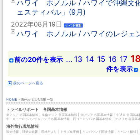
ハワイ ホノルル / ハワイで沖縄
ェスティバル」(9月)
2022年08月19日
ハワイ ホノルル / ハワイのレジ
1
...
13
14
15
16
17
前の20件を表示
件を表示
前のページへ戻る
HOME
›
海外旅行現地情報 一覧
トラベルサポート 各国基本情報
東アジア 各国基本情報
|
東南アジア 各国基本情報
|
南アジア 各国基本情報
|
中近東 各国基本
中・東ヨーロッパ／中央アジア 各国基本情報
|
西ヨーロッパ 各国基本情報
|
アフリカ 各国基
海外旅行現地情報
観光情報
|
渡航先速報
|
現地だより
|
トラブル事例
|
インバウンド関連情報
|
イベント情報
|