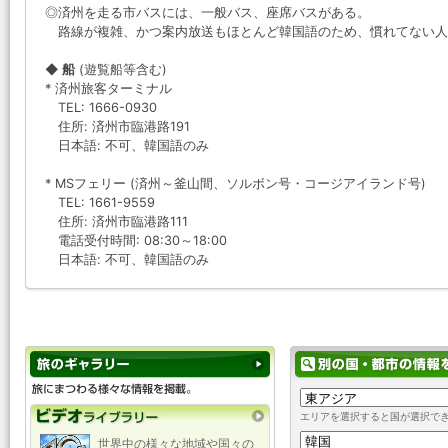
◎済州を走る市バスには、一般バス、座席バスがある。
路線が複雑、かつ案内放送もほとんど韓国語のため、慣れてない人
◆ 船
(遊覧船等含む)
* 済州旅客ターミナル
TEL: 1666-0930
住所: 済州市臨港路191
日本語: 不可、韓国語のみ
* MSフェリー (済州～釜山間、ソルボン号・コージアイランド号)
TEL: 1661-9559
住所: 済州市臨港路111
電話受付時間: 08:30～18:00
日本語: 不可、韓国語のみ
エリアを選択すると国が選択で
世界中の様々な地域や国々の