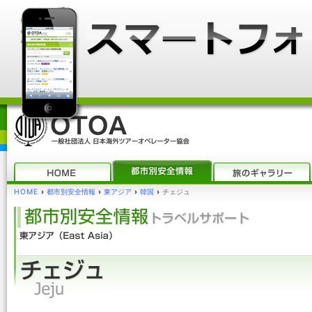
HOME
›
都市別安全情報
›
東アジア
›
韓国
›
チェジュ