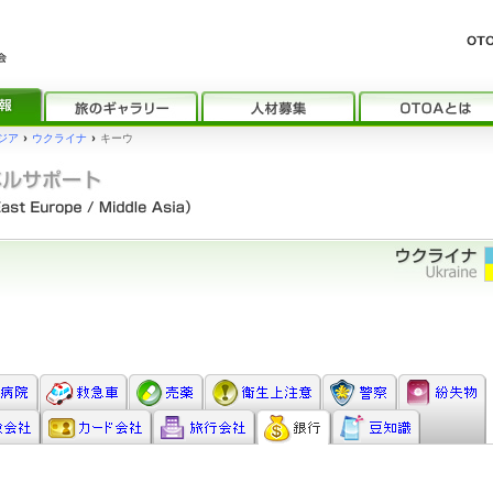
ジア
›
ウクライナ
›
キーウ