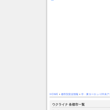
HOME
›
都市別安全情報
›
中・東ヨーロッパ/中央ア
ウクライナ 各都市一覧