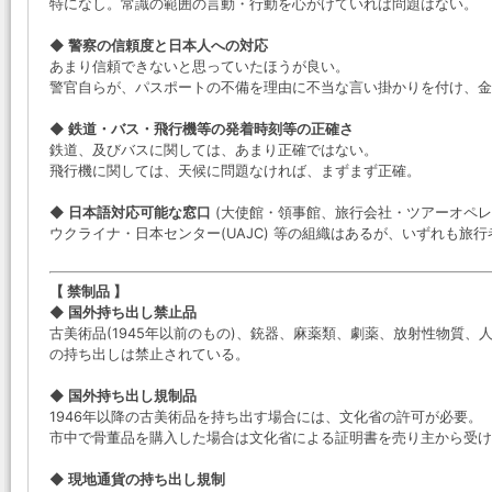
特になし。常識の範囲の言動・行動を心がけていれば問題はない。
◆ 警察の信頼度と日本人への対応
あまり信頼できないと思っていたほうが良い。
警官自らが、パスポートの不備を理由に不当な言い掛かりを付け、金
◆ 鉄道・バス・飛行機等の発着時刻等の正確さ
鉄道、及びバスに関しては、あまり正確ではない。
飛行機に関しては、天候に問題なければ、まずまず正確。
◆ 日本語対応可能な窓口
(大使館・領事館、旅行会社・ツアーオペレ
ウクライナ・日本センター(UAJC) 等の組織はあるが、いずれも
【 禁制品 】
◆ 国外持ち出し禁止品
古美術品(1945年以前のもの)、銃器、麻薬類、劇薬、放射性物質
の持ち出しは禁止されている。
◆ 国外持ち出し規制品
1946年以降の古美術品を持ち出す場合には、文化省の許可が必要。
市中で骨董品を購入した場合は文化省による証明書を売り主から受け
◆ 現地通貨の持ち出し規制