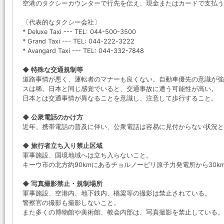
空港のタクシーカウンターで行先を伝え、現金またはカードで支払う
〔代表的なタクシー会社〕
* Deluxe Taxi --- TEL: 044-500-3500
* Grand Taxi --- TEL: 044-222-3222
* Avangard Taxi --- TEL: 044-332-7848
◆ 特殊な交通規制等
道路事情が悪く、運転者のマナーも良くない。自動車優先の意識が強
スは稀。日本と同じ感覚でいると、交通事故に遭う可能性が高い。
日本とは交通事情が異なることを意識し、注意して歩行すること。
◆ 公衆電話のかけ方
近年、携帯電話の普及に伴い、公衆電話は容易に見付からない状況と
◆ 旅行者立ち入り禁止区域
軍事施設、国境地域へは立ち入らないこと。
キーウ市の北方約90kmにあるチョルノービリ原子力発電所から30
◆ 写真撮影禁止・規制場所
軍事施設、空港内、地下鉄内、橋梁等の撮影は禁止されている。
警察官の撮影も撮影しないこと。
また多くの博物館や美術館、教会内部は、写真撮影を禁止している。