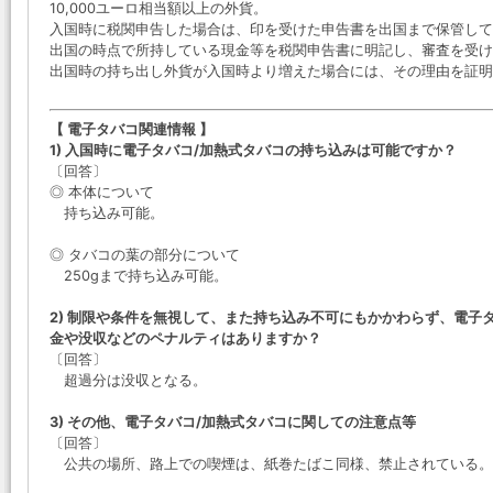
10,000ユーロ相当額以上の外貨。
入国時に税関申告した場合は、印を受けた申告書を出国まで保管し
出国の時点で所持している現金等を税関申告書に明記し、審査を受け
出国時の持ち出し外貨が入国時より増えた場合には、その理由を証明
【 電子タバコ関連情報 】
1) 入国時に電子タバコ/加熱式タバコの持ち込みは可能ですか？
〔回答〕
◎ 本体について
持ち込み可能。
◎ タバコの葉の部分について
250gまで持ち込み可能。
2) 制限や条件を無視して、また持ち込み不可にもかかわらず、電子
金や没収などのペナルティはありますか？
〔回答〕
超過分は没収となる。
3) その他、電子タバコ/加熱式タバコに関しての注意点等
〔回答〕
公共の場所、路上での喫煙は、紙巻たばこ同様、禁止されている。