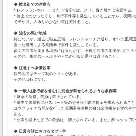
◆ 歓楽街での注意点
* レストランやバー、また市場等では、スリ、置き引きに注意する。
* 路上でのひったくり、暴行事件等も発生していることから、夜間
で出かけ、人通りの少ない道は避けること。
◆ 治安の悪い地域
特にないが、過去に独立広場、フレシチャーチク通り、オペラ座周辺
狙った若者による集団暴行事件も発生している。
多くの若者が集まる場所には近付かず、不穏な若者の集団が目に付い
その他、夜間の一人歩きや人気の少ない通りは避けること。
◆ 注意すべき慣習等
観光地ではチップ制のトイレがある。
その他は特になし。
◆ 一般人(旅行者を含む)に罰金が科せられるような条例等
* 麻薬の所持、売買は禁止されている。
* 町中で警察官にパスポート等の身分証明書の提示を求められるこ
はウクライナ当局が発行した長期滞在者用の身分証明書を必ず携帯す
ある。
* 公園や路上などでの飲酒は、禁止されている。また、酔っ払って
◆ 日常会話におけるタブー等