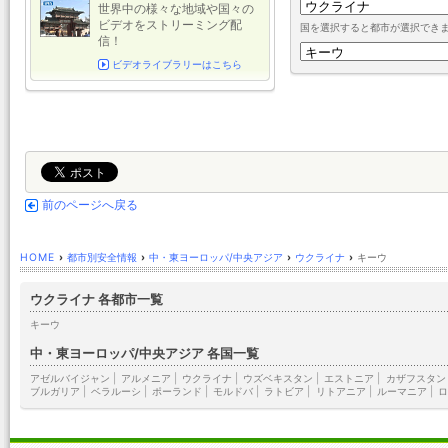
世界中の様々な地域や国々の
ビデオをストリーミング配
国を選択すると都市が選択でき
信！
ビデオライブラリーはこちら
前のページへ戻る
HOME
›
都市別安全情報
›
中・東ヨーロッパ/中央アジア
›
ウクライナ
›
キーウ
ウクライナ 各都市一覧
キーウ
中・東ヨーロッパ/中央アジア 各国一覧
アゼルバイジャン
|
アルメニア
|
ウクライナ
|
ウズベキスタン
|
エストニア
|
カザフスタン
ブルガリア
|
ベラルーシ
|
ポーランド
|
モルドバ
|
ラトビア
|
リトアニア
|
ルーマニア
|
ロ