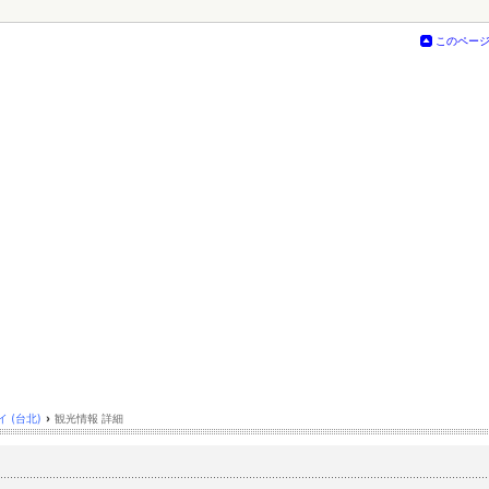
このペー
 (台北)
›
観光情報 詳細