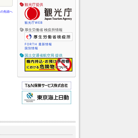
観光庁提供
ジの先頭へ
観光庁WEB
厚生労働省 検疫所情報
FORTH 最新情報
国別情報
国土交通省航空局 提供