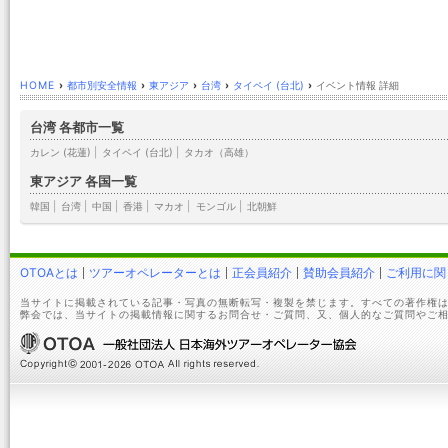
HOME
›
都市別安全情報
›
東アジア
›
台湾
›
タイペイ (台北)
›
イベント情報 詳細
台湾 各都市一覧
カレン (花蓮)
|
タイペイ (台北)
|
タカオ（高雄）
東アジア 各国一覧
韓国
|
台湾
|
中国
|
香港
|
マカオ
|
モンゴル
|
北朝鮮
OTOAとは
ツアーオペレーターとは
正会員紹介
賛助会員紹介
ご利用に関
当サイトに掲載されている記事・写真の無断転写・複製を禁じます。すべての著作権は
弊会では、当サイトの掲載情報に関するお問合せ・ご質問、又、個人的なご質問やご相