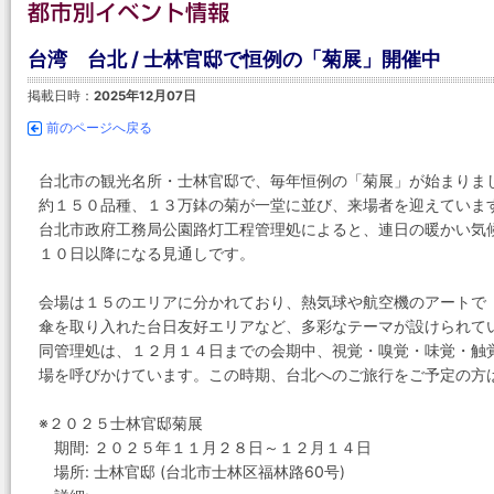
台湾 台北 / 士林官邸で恒例の「菊展」開催中
掲載日時：
2025年12月07日
前のページへ戻る
台北市の観光名所・士林官邸で、毎年恒例の「菊展」が始まりま
約１５０品種、１３万鉢の菊が一堂に並び、来場者を迎えていま
台北市政府工務局公園路灯工程管理処によると、連日の暖かい気
１０日以降になる見通しです。
会場は１５のエリアに分かれており、熱気球や航空機のアートで
傘を取り入れた台日友好エリアなど、多彩なテーマが設けられて
同管理処は、１２月１４日までの会期中、視覚・嗅覚・味覚・触
場を呼びかけています。この時期、台北へのご旅行をご予定の方
※２０２５士林官邸菊展
期間: ２０２５年１１月２８日～１２月１４日
場所: 士林官邸 (台北市士林区福林路60号)