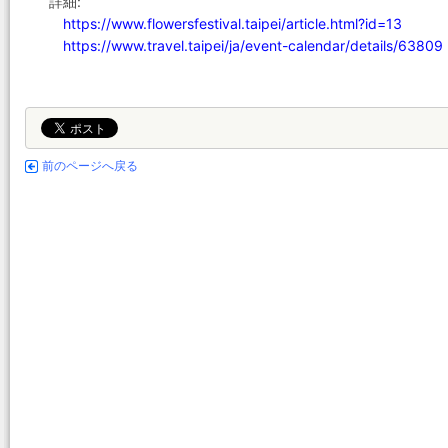
詳細:
https://www.flowersfestival.taipei/article.html?id=13
https://www.travel.taipei/ja/event-calendar/details/63809
前のページへ戻る