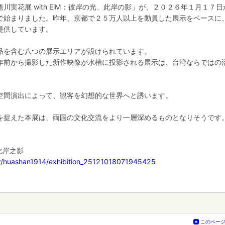
実花展 with EiM：彼岸の光、此岸の影」が、２０２６年１月１７日
で始まりました。昨年、京都で２５万人以上を動員した展示をベースに
提供しています。
品を含む八つの展示エリアが設けられています。
年前から撮影した新作映像が水槽に投影される展示は、台湾ならではの
。
空間演出によって、観客を幻想的な世界へと誘います。
を捉えた本展は、両国の文化交流をより一層深めるものとなりそうです
、此岸之影
w/huashan1914/exhibition_25121018071945425
このペー