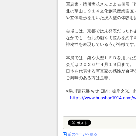
写真家・蜷川実花さんによる個展「蜷川
北の華山１９１４文化創意産業園区
や立体造形を用いた没入型の体験を
会場には、京都では未発表だった作
なかでも、台北の廟や街並みを約半
神秘性を表現している点が特徴です
本展では、鏡や大型ＬＥＤを用いた
会期は２０２６年４月１９日まで。
日本を代表する写真家の感性が台湾
ご興味のある方は是非。
※蜷川實花展 with EiM：彼岸之光
https://www.huashan1914.com/
前のページへ戻る