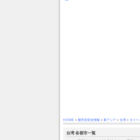
HOME
›
都市別安全情報
›
東アジア
›
台湾
›
タイペイ
台湾 各都市一覧