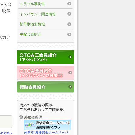
トラブル事例集
から台
、映像
インバウンド関連情報
都市別治安情報
手配会員紹介
活力と
。
外務省提供
外務省 海外安全ホームページ
ジの先頭へ