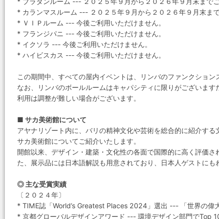
* ブラタンルーム --- ２０２５年９月から２０２６年９月末ま
* カランマスルーム --- ２０２５年９月から２０２６年９月末
* ＶＩＰルーム --- 今後ご利用いただけません。
* フランジパニ --- 今後ご利用いただけません。
* イクソラ --- 今後ご利用いただけません。
* ハイビスカス --- 今後ご利用いただけません。
この期間中、すべての屋内イベントは、リンバのファンクション
なお、リンバのボールルームはキャパシティに限りがございます
利用は調整が難しい場合がございます。
■ サカ美術館について
アヤナリゾート内に、バリの精神文化や芸術を総合的に紹介する
サカ美術館についてご紹介いたします。
開館以来、デザイン・建築・文化性の各面で国際的に高く評価さ
た、展示品には日本語解説も用意されており、日本人ゲストにも
◎ 主な受賞実績
〔２０２４年〕
* TIME誌「World’s Greatest Places 2024」選出 ---
* 京都グローバルデザインアワード --- 環境デザイン部門でTop 1