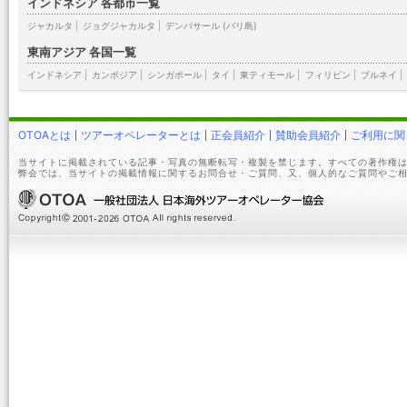
インドネシア 各都市一覧
ジャカルタ
|
ジョグジャカルタ
|
デンパサール (バリ島)
東南アジア 各国一覧
インドネシア
|
カンボジア
|
シンガポール
|
タイ
|
東ティモール
|
フィリピン
|
ブルネイ
|
OTOAとは
ツアーオペレーターとは
正会員紹介
賛助会員紹介
ご利用に関
当サイトに掲載されている記事・写真の無断転写・複製を禁じます。すべての著作権は
弊会では、当サイトの掲載情報に関するお問合せ・ご質問、又、個人的なご質問やご相