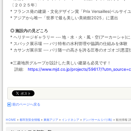
〔２０２５年〕
* フランス発の建築・文化デザイン賞「Prix Versailles(ベルサイユ
* アジアから唯一「世界で最も美しい美術館2025」に選出
◎ 施設内の見どころ
* ヘリテージギャラリー --- 地・水・火・風・空(アーカーシャ
* スバック展示場 --- バリ特有の水利管理や協調の仕組みを体験
* カサンガ展示室 --- バリ随一の高さを誇る圧巻のオゴオゴ(悪
※三菱地所グループが設計した美しい建築も必見です！
詳細:
https://www.mjd.co.jp/projects/59617/?utm_source=
前のページへ戻る
HOME
›
都市別安全情報
›
東南アジア
›
インドネシア
›
デンパサール (バリ島)
›
観光情報 