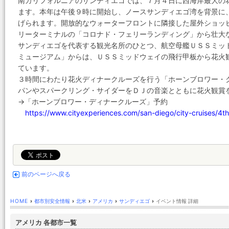
南カリフォルニアのサンディエゴでは、７月４日に西海岸最大の
ます。本年は午後９時に開始し、ノースサンディエゴ湾を背景に
げられます。開放的なウォーターフロントに隣接した屋外ショッ
リーターミナルの「コロナド・フェリーランディング」から壮大
サンディエゴを代表する観光名所のひとつ、航空母艦ＵＳＳミッ
ミュージアム」からは、ＵＳＳミッドウェイの飛行甲板から花火
ています。
３時間にわたり花火ディナークルーズを行う「ホーンブロワー・
パンやスパークリング・サイダーをＤＪの音楽とともに花火観賞
→「ホーンブロワー・ディナークルーズ」予約
https://www.cityexperiences.com/san-diego/city-cruises/4th-
前のページへ戻る
HOME
›
都市別安全情報
›
北米
›
アメリカ
›
サンディエゴ
›
イベント情報 詳細
アメリカ 各都市一覧