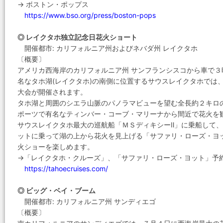
→ ボストン・ポップス
https://www.bso.org/press/boston-pops
◎ レイクタホ独立記念日花火ショート
開催都市: カリフォルニア州およびネバダ州 レイクタホ
〔概要〕
アメリカ西海岸のカリフォルニア州 サンフランシスコから車で
名なタホ湖(レイクタホ)の南側に位置するサウスレイクタホでは
大会が開催されます。
タホ湖と周囲のシエラ山脈のパノラマビューを望む全長約２キロ
ポーツで有名なティンバー・コーブ・マリーナから間近で花火を
サウスレイクタホ最大の巡航船「ＭＳディキシーⅡ」に乗船して
ットに乗って湖の上から花火を見上げる「サファリ・ローズ・ヨ
火ショーを楽しめます。
→「レイクタホ・クルーズ」、「サファリ・ローズ・ヨット」予
https://tahoecruises.com/
◎ ビッグ・ベイ・ブーム
開催都市: カリフォルニア州 サンディエゴ
〔概要〕