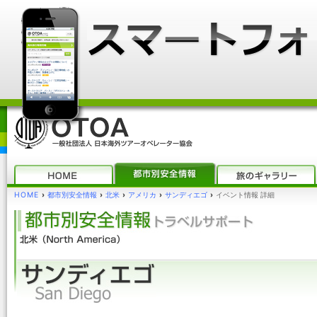
HOME
›
都市別安全情報
›
北米
›
アメリカ
›
サンディエゴ
›
イベント情報 詳細