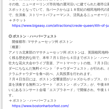
その他、ニューオーリンズ市街地の運河沿いに建てられた都市公
スポットとなっていて、当パークからは１８世紀の植民地時代の
で、生演奏、ストリートパフォーマンス、活気あるニューオーリ
→ チケット
https://www.bigeasy.com/attractions/creole-queen/4th-of-ju
◎ ボストン・ハーバーフェスト
開催都市: マサチューセッツ州 ボストン
〔概要〕
アメリカ北東部のマサチューセッツ州 ボストンは、英国植民地
く残る歴史的な街で、本年７月１日から４日までボストン・ハー
壮大な花火大会やライブ音楽、アートマーケットの他、７月３日
ダーにちなんだ無料イベント「チャウダーフェスト」が行われ、
クラムチャウダーを食べ比べ、人気投票を行われます。
７月４日当日には、ボストン交響楽団がジャズからポップス、ロ
楽を演奏する無料コンサート「ボストン・ポップス」が、午後８
いにあるコンサート会場「エスプラネード」で開催され、午後１
す。
→ ボストン・ハーバーフェスト
https://www.bostonharborfest.com/