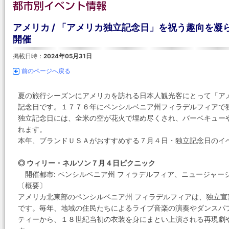
アメリカ / 「アメリカ独立記念日」を祝う趣向を凝
開催
掲載日時：
2024年05月31日
前のページへ戻る
夏の旅行シーズンにアメリカを訪れる日本人観光客にとって「ア
記念日です。１７７６年にペンシルベニア州フィラデルフィアで
独立記念日には、全米の空が花火で埋め尽くされ、バーベキュー
れます。
本年、ブランドＵＳＡがおすすめする７月４日・独立記念日のイ
◎ ウィリー・ネルソン７月４日ピクニック
開催都市: ペンシルベニア州 フィラデルフィア、ニュージャージ
〔概要〕
アメリカ北東部のペンシルベニア州 フィラデルフィアは、独立
です。毎年、地域の住民たちによるライブ音楽の演奏やダンスパ
ティーから、１８世紀当初の衣装を身にまとい上演される再現劇