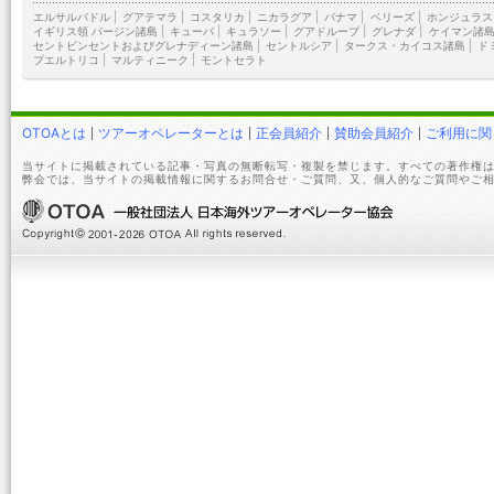
エルサルバドル
|
グアテマラ
|
コスタリカ
|
ニカラグア
|
パナマ
|
ベリーズ
|
ホンジュラス
イギリス領 バージン諸島
|
キューバ
|
キュラソー
|
グアドループ
|
グレナダ
|
ケイマン諸
セントビンセントおよびグレナディーン諸島
|
セントルシア
|
タークス・カイコス諸島
|
ド
プエルトリコ
|
マルティニーク
|
モントセラト
OTOAとは
ツアーオペレーターとは
正会員紹介
賛助会員紹介
ご利用に関
当サイトに掲載されている記事・写真の無断転写・複製を禁じます。すべての著作権は
弊会では、当サイトの掲載情報に関するお問合せ・ご質問、又、個人的なご質問やご相