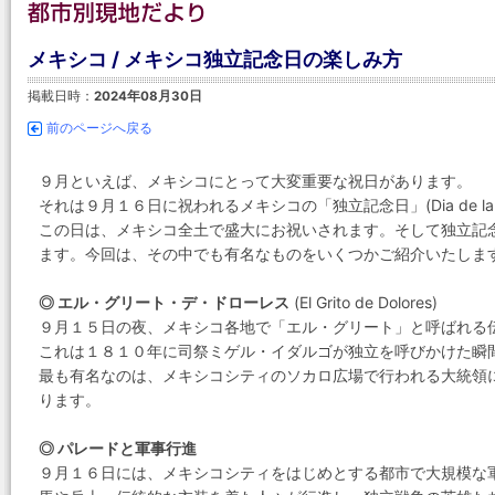
メキシコ / メキシコ独立記念日の楽しみ方
掲載日時：
2024年08月30日
前のページへ戻る
９月といえば、メキシコにとって大変重要な祝日があります。
それは９月１６日に祝われるメキシコの「独立記念日」(Dia de la Ind
この日は、メキシコ全土で盛大にお祝いされます。そして独立記
ます。今回は、その中でも有名なものをいくつかご紹介いたしま
◎ エル・グリート・デ・ドローレス
(El Grito de Dolores)
９月１５日の夜、メキシコ各地で「エル・グリート」と呼ばれる
これは１８１０年に司祭ミゲル・イダルゴが独立を呼びかけた瞬
最も有名なのは、メキシコシティのソカロ広場で行われる大統領
ります。
◎ パレードと軍事行進
９月１６日には、メキシコシティをはじめとする都市で大規模な