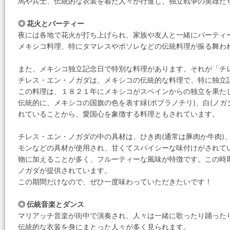
馬や兵士、伝統的な衣装を着た人々が行進し、独立戦争の英雄た
◎ 花火とパーティー
夜には各地で花火が打ち上げられ、家族や友人と一緒にパーティ
メキシコ料理、特にタマレスやポソレなどの伝統料理が振る舞わ
また、メキシコ独立記念日で特別な料理があります。それが「チレス・エン
チレス・エン・ノガダは、メキシコの伝統的な料理で、特に独立記
この料理は、１８２１年にメキシコがスペインからの独立を果た
伝統的に、メキシコの国旗の色を表す緑(ポブラノチリ)、白(ノガ
れていることから、愛国心を象徴する料理ともされています。
チレス・エン・ノガダの中の具材は、ひき肉(通常は豚肉か牛肉)
モンなどの具材が使用され、甘くてスパイシーな味付けがされてい
物に加えることが多く、フルーティーな風味が特徴です。この時
ノガダが提供されています。
この期間だけなので、ぜひ一度味わっていただきたいです！
◎ 伝統音楽とダンス
マリアッチ音楽が街中で演奏され、人々は一緒に歌ったり踊った
伝統的な衣装を身にまとった人々が多く見られます。