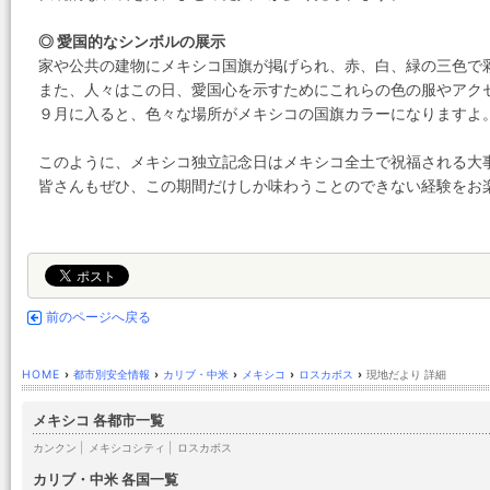
◎ 愛国的なシンボルの展示
家や公共の建物にメキシコ国旗が掲げられ、赤、白、緑の三色で
また、人々はこの日、愛国心を示すためにこれらの色の服やアク
９月に入ると、色々な場所がメキシコの国旗カラーになりますよ
このように、メキシコ独立記念日はメキシコ全土で祝福される大
皆さんもぜひ、この期間だけしか味わうことのできない経験をお
前のページへ戻る
HOME
›
都市別安全情報
›
カリブ・中米
›
メキシコ
›
ロスカボス
›
現地だより 詳細
メキシコ 各都市一覧
カンクン
|
メキシコシティ
|
ロスカボス
カリブ・中米 各国一覧