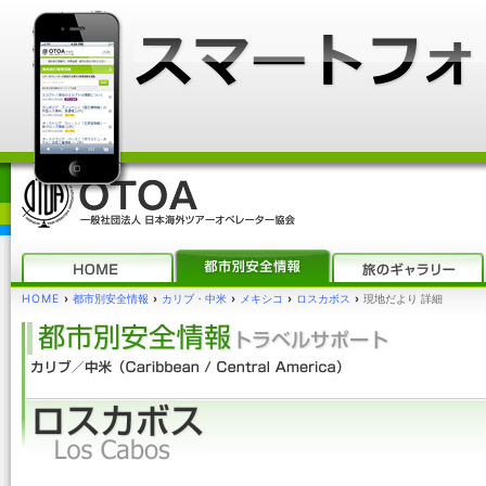
HOME
›
都市別安全情報
›
カリブ・中米
›
メキシコ
›
ロスカボス
›
現地だより 詳細