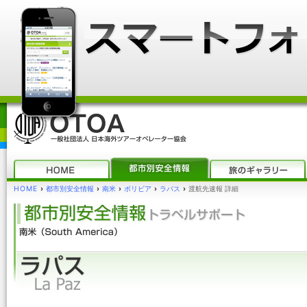
HOME
›
都市別安全情報
›
南米
›
ボリビア
›
ラパス
›
渡航先速報 詳細