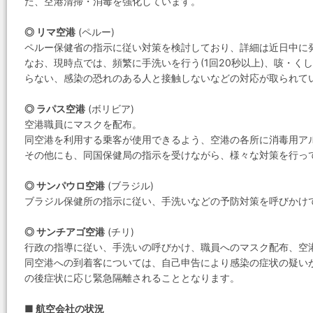
た、空港清掃・消毒を強化しています。
◎ リマ空港
(ペルー)
ペルー保健省の指示に従い対策を検討しており、詳細は近日中に
なお、現時点では、頻繁に手洗いを行う(1回20秒以上)、咳・
らない、感染の恐れのある人と接触しないなどの対応が取られて
◎ ラパス空港
(ボリビア)
空港職員にマスクを配布。
同空港を利用する乗客が使用できるよう、空港の各所に消毒用ア
その他にも、同国保健局の指示を受けながら、様々な対策を行っ
◎ サンパウロ空港
(ブラジル)
ブラジル保健所の指示に従い、手洗いなどの予防対策を呼びかけ
◎ サンチアゴ空港
(チリ)
行政の指導に従い、手洗いの呼びかけ、職員へのマスク配布、空
同空港への到着客については、自己申告により感染の症状の疑い
の後症状に応じ緊急隔離されることとなります。
■ 航空会社の状況