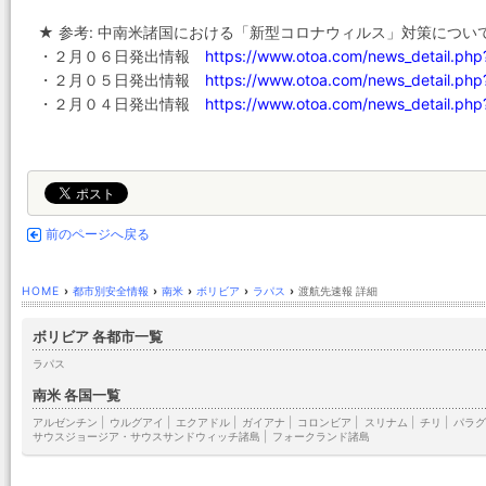
★ 参考: 中南米諸国における「新型コロナウィルス」対策につい
・２月０６日発出情報
https://www.otoa.com/news_detail.p
・２月０５日発出情報
https://www.otoa.com/news_detail.p
・２月０４日発出情報
https://www.otoa.com/news_detail.p
前のページへ戻る
HOME
›
都市別安全情報
›
南米
›
ボリビア
›
ラパス
›
渡航先速報 詳細
ボリビア 各都市一覧
ラパス
南米 各国一覧
アルゼンチン
|
ウルグアイ
|
エクアドル
|
ガイアナ
|
コロンビア
|
スリナム
|
チリ
|
パラグ
サウスジョージア・サウスサンドウィッチ諸島
|
フォークランド諸島