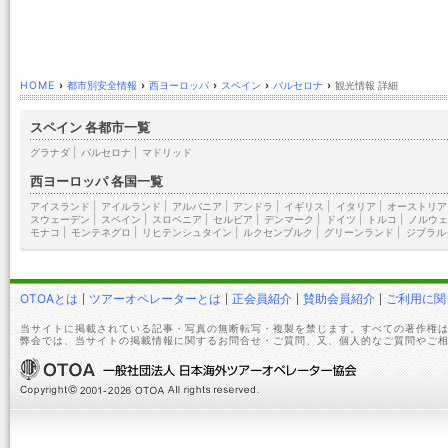
HOME
›
都市別安全情報
›
西ヨーロッパ
›
スペイン
›
バルセロナ
›
観光情報 詳細
スペイン 各都市一覧
グラナダ
|
バルセロナ
|
マドリッド
西ヨーロッパ 各国一覧
アイスランド
|
アイルランド
|
アルバニア
|
アンドラ
|
イギリス
|
イタリア
|
オーストリア
スウェーデン
|
スペイン
|
スロベニア
|
セルビア
|
デンマーク
|
ドイツ
|
トルコ
|
ノルウェ
モナコ
|
モンテネグロ
|
リヒテンシュタイン
|
ルクセンブルク
|
グリーンランド
|
ジブラル
OTOAとは
ツアーオペレーターとは
正会員紹介
賛助会員紹介
ご利用に関
当サイトに掲載されている記事・写真の無断転写・複製を禁じます。すべての著作権は
弊会では、当サイトの掲載情報に関するお問合せ・ご質問、又、個人的なご質問やご相