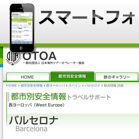
HOME
›
都市別安全情報
›
西ヨーロッパ
›
スペイン
›
バルセロナ
›
観光情報 詳細