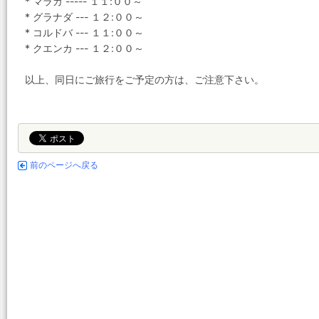
* マラガ ----- １１:００～
* グラナダ --- １２:００～
* コルドバ --- １１:００～
* クエンカ --- １２:００～
以上、同日にご旅行をご予定の方は、ご注意下さい。
前のページへ戻る