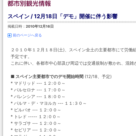
スペイン / 12月18日「デモ」開催に伴う影響
掲載日時：
2010年12月16日
前のページへ戻る
２０１０年１２月１８日(土)、スペイン全土の主要都市にて労働
予定です。
これに伴い、各都市中心部及び周辺では交通規制が敷かれ、混雑
■ スペイン主要都市でのデモ開始時間
(12/18、予定)
* マドリッド --- １２:００～
* バルセロナ --- １７:００～
* バレンシア --- １８:００～
* パルマ・デ・マヨルカ --- １１:３０～
* ビルバオ --- １２:００～
* トレド ----- １２:００～
* サラゴサ --- １２:００～
* セビリア --- １２:００～