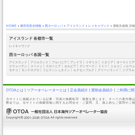
HOME
›
都市別安全情報
›
西ヨーロッパ
›
アイスランド
›
レイキャヴィク
›
渡航先速報 詳細
アイスランド 各都市一覧
レイキャヴィク
西ヨーロッパ 各国一覧
アイスランド
|
アイルランド
|
アルバニア
|
アンドラ
|
イギリス
|
イタリア
|
オーストリア
スウェーデン
|
スペイン
|
スロベニア
|
セルビア
|
デンマーク
|
ドイツ
|
トルコ
|
ノルウェ
モナコ
|
モンテネグロ
|
リヒテンシュタイン
|
ルクセンブルク
|
グリーンランド
|
ジブラル
OTOAとは
ツアーオペレーターとは
正会員紹介
賛助会員紹介
ご利用に関
当サイトに掲載されている記事・写真の無断転写・複製を禁じます。すべての著作権は
弊会では、当サイトの掲載情報に関するお問合せ・ご質問、又、個人的なご質問やご相