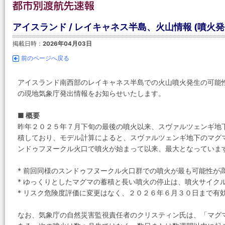
アイスランド / レイキャネス半島、火山情報 (噴火
掲載日時：
2026年04月03日
前のページへ戻る
アイスランド南西部のレイキャネス半島での火山噴火発生の可能
の現地気象庁発出情報をお知らせいたします。
■ 概要
昨年２０２５年７月下旬の最後の噴火以来、スヴァルツェンギ地
積しており、モデル計算によると、スヴァルツェンギ地下のマグ
ンドゥフヌークル火口で噴火が始まって以来、最大となっていま
* 前回同様のスンドゥフヌークル火口群での噴火が最も可能性が
* ゆっくりとしたマグマの蓄積と長い噴火の停止は、噴火サイク
* リスク危険度評価に変更はなく、２０２６年６月３０日まで有
なお、気象庁の自然災害監視責任者のクリスティン氏は、「マグ