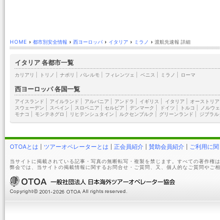
HOME
›
都市別安全情報
›
西ヨーロッパ
›
イタリア
›
ミラノ
›
渡航先速報 詳細
イタリア 各都市一覧
カリアリ
|
トリノ
|
ナポリ
|
パレルモ
|
フィレンツェ
|
ベニス
|
ミラノ
|
ローマ
西ヨーロッパ 各国一覧
アイスランド
|
アイルランド
|
アルバニア
|
アンドラ
|
イギリス
|
イタリア
|
オーストリア
スウェーデン
|
スペイン
|
スロベニア
|
セルビア
|
デンマーク
|
ドイツ
|
トルコ
|
ノルウェ
モナコ
|
モンテネグロ
|
リヒテンシュタイン
|
ルクセンブルク
|
グリーンランド
|
ジブラル
OTOAとは
ツアーオペレーターとは
正会員紹介
賛助会員紹介
ご利用に関
当サイトに掲載されている記事・写真の無断転写・複製を禁じます。すべての著作権は
弊会では、当サイトの掲載情報に関するお問合せ・ご質問、又、個人的なご質問やご相