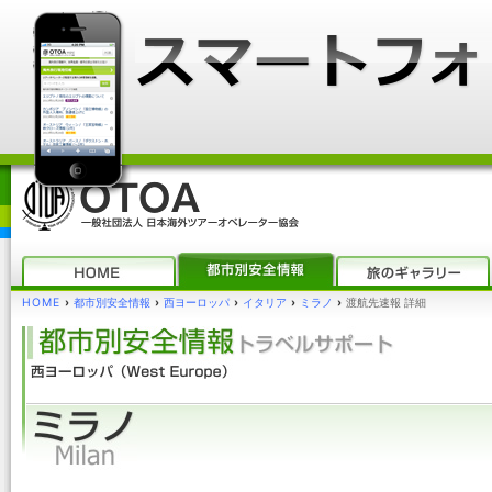
HOME
›
都市別安全情報
›
西ヨーロッパ
›
イタリア
›
ミラノ
›
渡航先速報 詳細