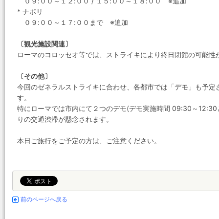
０９:００～１２:００ / １５:００～１８:００ ※追加
* ナポリ
０９:００～１７:００まで ※追加
〔観光施設関連〕
ローマのコロッセオ等では、ストライキにより終日閉館の可能性
〔その他〕
今回のゼネラルストライキに合わせ、各都市では「デモ」も予定
す。
特にローマでは市内にて２つのデモ(デモ実施時間 09:30～12:30
りの交通渋滞が懸念されます。
本日ご旅行をご予定の方は、ご注意ください。
前のページへ戻る