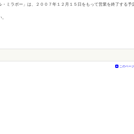
ル・ミラボー」は、２００７年１２月１５日をもって営業を終了する予
い。
このペー