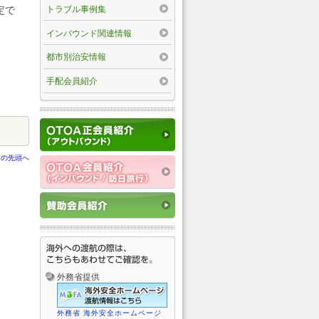
トラブル事例集
定で
インバウンド関連情報
都市別治安情報
手配会員紹介
ジの先頭へ
外務省提供
外務省 海外安全ホームページ