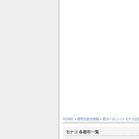
HOME
›
都市別安全情報
›
西ヨーロッパ
›
モナコ公
モナコ 各都市一覧