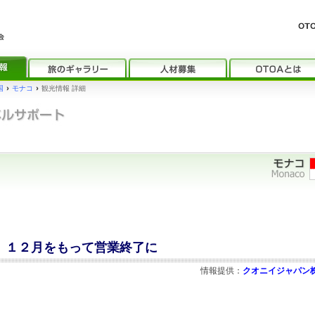
国
›
モナコ
›
観光情報 詳細
ー」１２月をもって営業終了に
情報提供：
クオニイジャパン