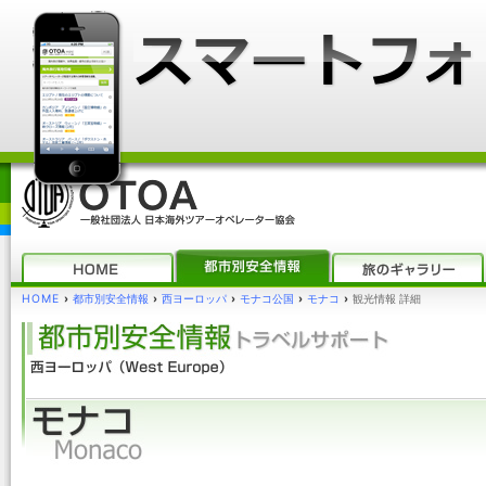
HOME
›
都市別安全情報
›
西ヨーロッパ
›
モナコ公国
›
モナコ
›
観光情報 詳細