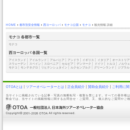
HOME
›
都市別安全情報
›
西ヨーロッパ
›
モナコ公国
›
モナコ
›
観光情報 詳細
モナコ 各都市一覧
モナコ
西ヨーロッパ 各国一覧
アイスランド
|
アイルランド
|
アルバニア
|
アンドラ
|
イギリス
|
イタリア
|
オーストリア
スウェーデン
|
スペイン
|
スロベニア
|
セルビア
|
デンマーク
|
ドイツ
|
トルコ
|
ノルウェ
モナコ
|
モンテネグロ
|
リヒテンシュタイン
|
ルクセンブルク
|
グリーンランド
|
ジブラル
OTOAとは
ツアーオペレーターとは
正会員紹介
賛助会員紹介
ご利用に関
当サイトに掲載されている記事・写真の無断転写・複製を禁じます。すべての著作権は
弊会では、当サイトの掲載情報に関するお問合せ・ご質問、又、個人的なご質問やご相