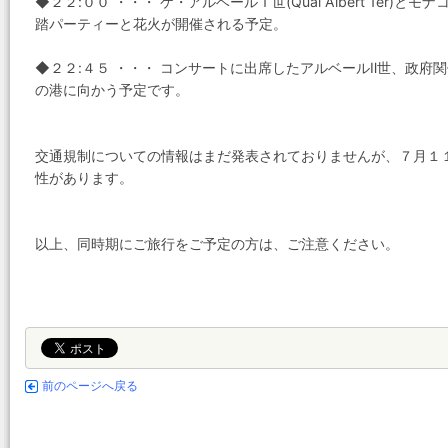
◆２２:００ ・・・ ケ・アルベールＩ世(Quai Albert 1er)と
踏パーティーと花火が開催される予定。
◆２２:４５ ・・・ コンサートに出席したアルベールⅡ世、政
の港に向かう予定です。
交通規制についての情報はまだ発表されておりませんが、７月１
性があります。
以上、同時期にご旅行をご予定の方は、ご注意ください。
前のページへ戻る