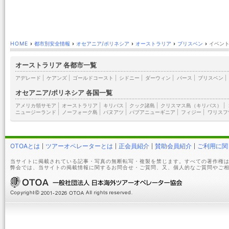
HOME
›
都市別安全情報
›
オセアニア/ポリネシア
›
オーストラリア
›
ブリスベン
›
イベント
オーストラリア 各都市一覧
アデレード
|
ケアンズ
|
ゴールドコースト
|
シドニー
|
ダーウィン
|
パース
|
ブリスベン
|
オセアニア/ポリネシア 各国一覧
アメリカ領サモア
|
オーストラリア
|
キリバス
|
クック諸島
|
クリスマス島（キリバス）
|
ニュージーランド
|
ノーフォーク島
|
バヌアツ
|
パプアニューギニア
|
フィジー
|
ワリスフ
OTOAとは
ツアーオペレーターとは
正会員紹介
賛助会員紹介
ご利用に関
当サイトに掲載されている記事・写真の無断転写・複製を禁じます。すべての著作権は
弊会では、当サイトの掲載情報に関するお問合せ・ご質問、又、個人的なご質問やご相