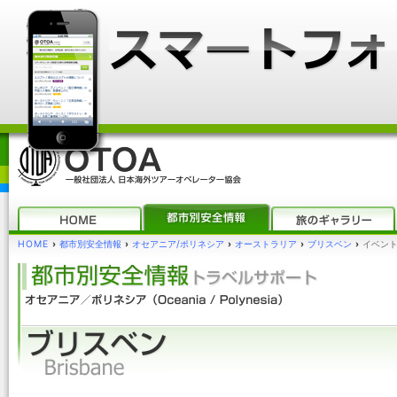
HOME
›
都市別安全情報
›
オセアニア/ポリネシア
›
オーストラリア
›
ブリスベン
›
イベント