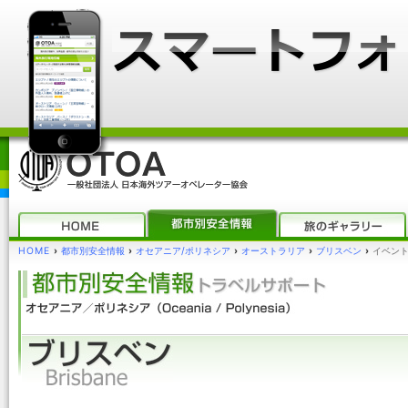
HOME
›
都市別安全情報
›
オセアニア/ポリネシア
›
オーストラリア
›
ブリスベン
›
イベント