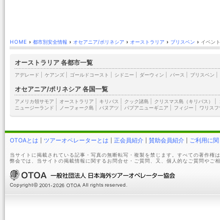
HOME
›
都市別安全情報
›
オセアニア/ポリネシア
›
オーストラリア
›
ブリスベン
›
イベント
オーストラリア 各都市一覧
アデレード
|
ケアンズ
|
ゴールドコースト
|
シドニー
|
ダーウィン
|
パース
|
ブリスベン
|
オセアニア/ポリネシア 各国一覧
アメリカ領サモア
|
オーストラリア
|
キリバス
|
クック諸島
|
クリスマス島（キリバス）
|
ニュージーランド
|
ノーフォーク島
|
バヌアツ
|
パプアニューギニア
|
フィジー
|
ワリスフ
OTOAとは
ツアーオペレーターとは
正会員紹介
賛助会員紹介
ご利用に関
当サイトに掲載されている記事・写真の無断転写・複製を禁じます。すべての著作権は
弊会では、当サイトの掲載情報に関するお問合せ・ご質問、又、個人的なご質問やご相