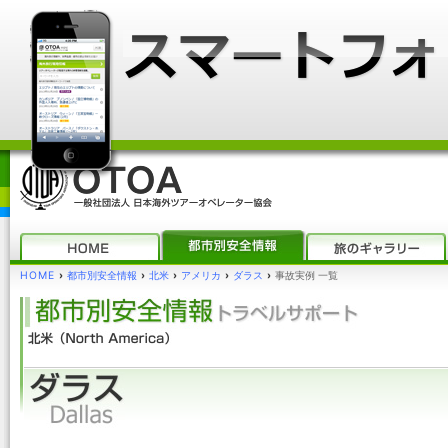
HOME
›
都市別安全情報
›
北米
›
アメリカ
›
ダラス
›
事故実例 一覧