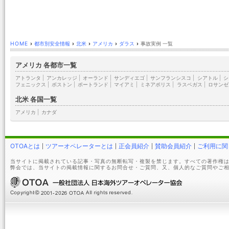
HOME
›
都市別安全情報
›
北米
›
アメリカ
›
ダラス
›
事故実例 一覧
アメリカ 各都市一覧
アトランタ
|
アンカレッジ
|
オーランド
|
サンディエゴ
|
サンフランシスコ
|
シアトル
|
シ
フェニックス
|
ボストン
|
ポートランド
|
マイアミ
|
ミネアポリス
|
ラスベガス
|
ロサンゼ
北米 各国一覧
アメリカ
|
カナダ
OTOAとは
ツアーオペレーターとは
正会員紹介
賛助会員紹介
ご利用に関
当サイトに掲載されている記事・写真の無断転写・複製を禁じます。すべての著作権は
弊会では、当サイトの掲載情報に関するお問合せ・ご質問、又、個人的なご質問やご相