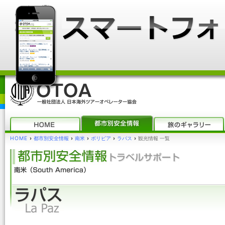
HOME
›
都市別安全情報
›
南米
›
ボリビア
›
ラパス
›
観光情報 一覧