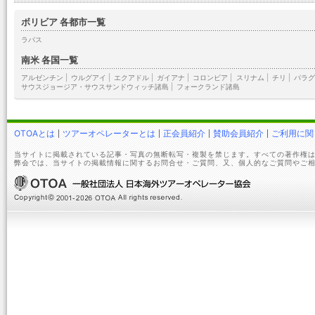
ボリビア 各都市一覧
ラパス
南米 各国一覧
アルゼンチン
|
ウルグアイ
|
エクアドル
|
ガイアナ
|
コロンビア
|
スリナム
|
チリ
|
パラグ
サウスジョージア・サウスサンドウィッチ諸島
|
フォークランド諸島
OTOAとは
ツアーオペレーターとは
正会員紹介
賛助会員紹介
ご利用に関
当サイトに掲載されている記事・写真の無断転写・複製を禁じます。すべての著作権は
弊会では、当サイトの掲載情報に関するお問合せ・ご質問、又、個人的なご質問やご相