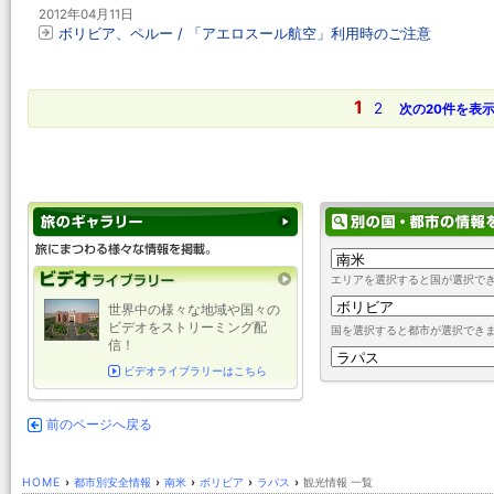
2012年04月11日
ボリビア、ペルー / 「アエロスール航空」利用時のご注意
1
2
次の20件を表
エリアを選択すると国が選択で
世界中の様々な地域や国々の
ビデオをストリーミング配
国を選択すると都市が選択でき
信！
ビデオライブラリーはこちら
前のページへ戻る
HOME
›
都市別安全情報
›
南米
›
ボリビア
›
ラパス
›
観光情報 一覧