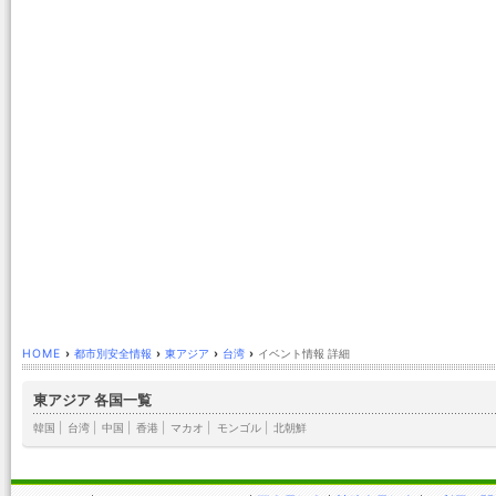
HOME
›
都市別安全情報
›
東アジア
›
台湾
›
イベント情報 詳細
東アジア 各国一覧
韓国
|
台湾
|
中国
|
香港
|
マカオ
|
モンゴル
|
北朝鮮