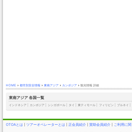
HOME
›
都市別安全情報
›
東南アジア
›
カンボジア
›
観光情報 詳細
東南アジア 各国一覧
インドネシア
|
カンボジア
|
シンガポール
|
タイ
|
東ティモール
|
フィリピン
|
ブルネイ
|
OTOAとは
ツアーオペレーターとは
正会員紹介
賛助会員紹介
ご利用に関