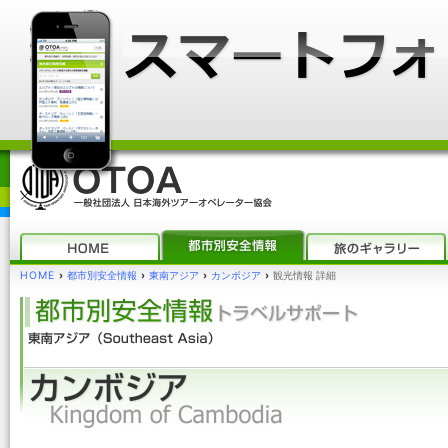
HOME
›
都市別安全情報
›
東南アジア
›
カンボジア
›
観光情報 詳細