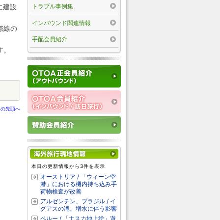
トラブル事例集
ンに建設
インバウンド関連情報
際線の
手配会員紹介
す。
ジの先頭へ
本日の更新情報から3件を表示
オーストリア / 「ウィーン空
港」における機内持ち込み手
荷物検査が改善
アルゼンチン、ブラジル / イ
グアスの滝、増水に伴う影響
ペルー / 「ナスカ地上絵」遊