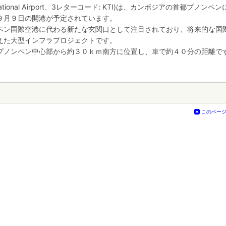
national Airport、3レターコード: KTI)は、カンボジアの首都プノンペ
９月９日の開港が予定されています。
ペン国際空港に代わる新たな玄関口として注目されており、将来的な国
えた大型インフラプロジェクトです。
プノンペン中心部から約３０ｋｍ南方に位置し、車で約４０分の距離で
このペー