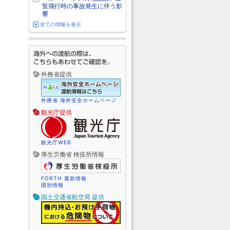
覧飛行時の事故発生に伴う影
響
全ての情報を表示
外務省提供
外務省 海外安全ホームページ
観光庁提供
観光庁WEB
厚生労働省 検疫所情報
FORTH 最新情報
国別情報
国土交通省航空局 提供