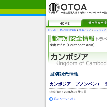
HOME
›
都市別安全情報
›
東南アジア
›
カンボジア
カンボジア プノンペン / 
掲載日時：
2025年06月18日
前のページへ戻る