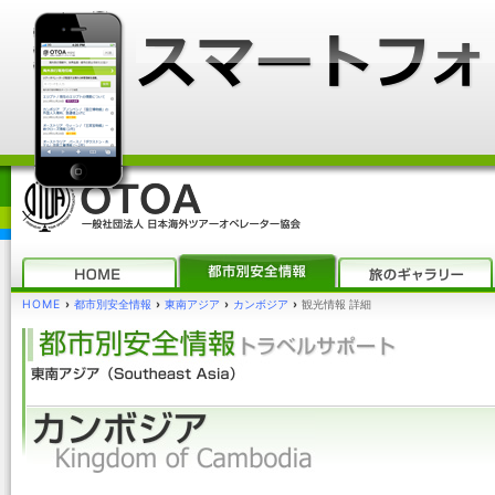
HOME
›
都市別安全情報
›
東南アジア
›
カンボジア
›
観光情報 詳細