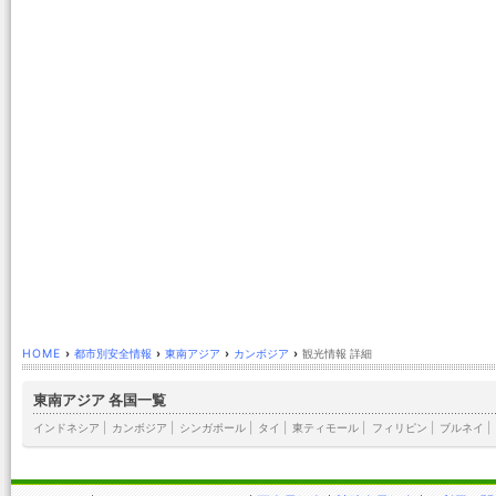
HOME
›
都市別安全情報
›
東南アジア
›
カンボジア
›
観光情報 詳細
東南アジア 各国一覧
インドネシア
|
カンボジア
|
シンガポール
|
タイ
|
東ティモール
|
フィリピン
|
ブルネイ
|