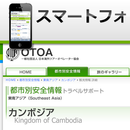
HOME
›
都市別安全情報
›
東南アジア
›
カンボジア
›
観光情報 詳細