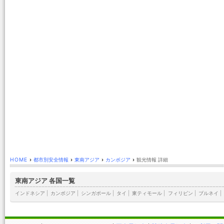
HOME
›
都市別安全情報
›
東南アジア
›
カンボジア
›
観光情報 詳細
東南アジア 各国一覧
インドネシア
|
カンボジア
|
シンガポール
|
タイ
|
東ティモール
|
フィリピン
|
ブルネイ
|