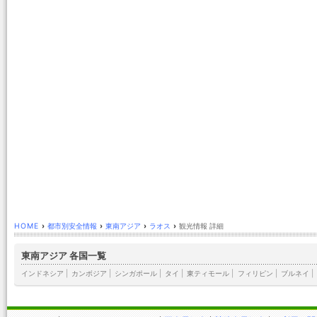
HOME
›
都市別安全情報
›
東南アジア
›
ラオス
›
観光情報 詳細
東南アジア 各国一覧
インドネシア
|
カンボジア
|
シンガポール
|
タイ
|
東ティモール
|
フィリピン
|
ブルネイ
|