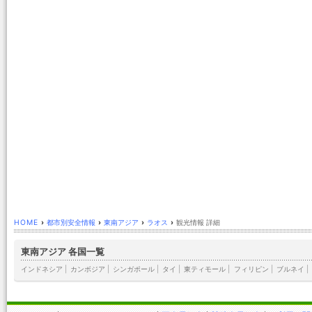
HOME
›
都市別安全情報
›
東南アジア
›
ラオス
›
観光情報 詳細
東南アジア 各国一覧
インドネシア
|
カンボジア
|
シンガポール
|
タイ
|
東ティモール
|
フィリピン
|
ブルネイ
|