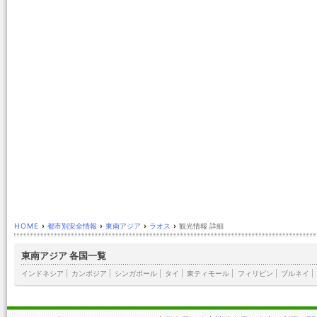
HOME
›
都市別安全情報
›
東南アジア
›
ラオス
›
観光情報 詳細
東南アジア 各国一覧
インドネシア
|
カンボジア
|
シンガポール
|
タイ
|
東ティモール
|
フィリピン
|
ブルネイ
|