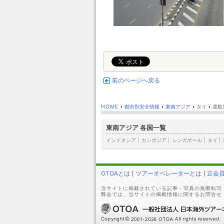
前のページへ戻る
HOME
›
都市別安全情報
›
東南アジア
›
タイ
›
渡航
東南アジア 各国一覧
インドネシア
|
カンボジア
|
シンガポール
|
タイ
|
OTOAとは
ツアーオペレーターとは
正会
当サイトに掲載されている記事・写真の無断転写
弊会では、当サイトの掲載情報に関するお問合せ