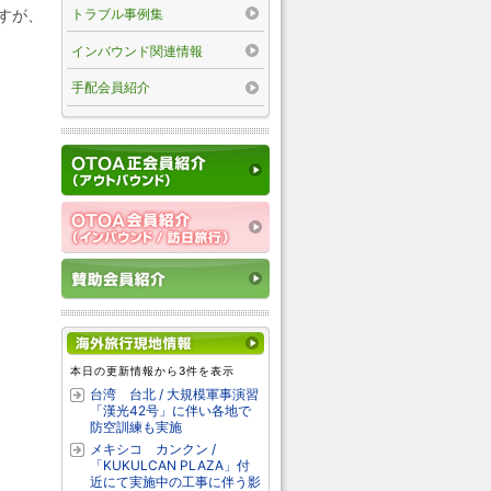
トラブル事例集
すが、
。
インバウンド関連情報
手配会員紹介
本日の更新情報から3件を表示
台湾 台北 / 大規模軍事演習
「漢光42号」に伴い各地で
防空訓練も実施
メキシコ カンクン /
「KUKULCAN PLAZA」付
近にて実施中の工事に伴う影