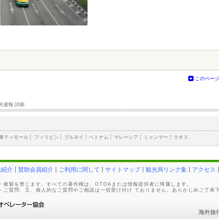
このペー
先速報 詳細
東ティモール
|
フィリピン
|
ブルネイ
|
ベトナム
|
マレーシア
|
ミャンマー
|
ラオス
員紹介
賛助会員紹介
ご利用に関して
サイトマップ
観光局リンク集
アクセス
・複製を禁じます。すべての著作権は、OTOAまたは情報提供者に帰属します。
・ご質問、又、個人的なご質問やご相談は一切受け付け ておりません。あらかじめご了承
海外旅