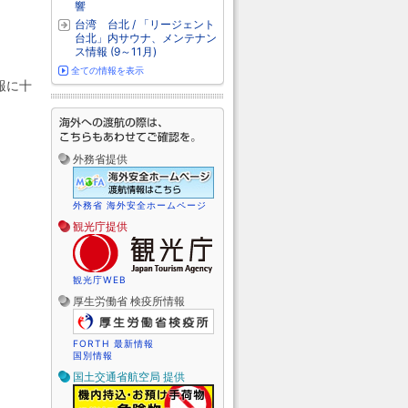
響
台湾 台北 / 「リージェント
台北」内サウナ、メンテナン
ス情報 (9～11月)
。
全ての情報を表示
報に十
外務省提供
外務省 海外安全ホームページ
観光庁提供
観光庁WEB
厚生労働省 検疫所情報
FORTH 最新情報
国別情報
国土交通省航空局 提供