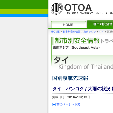
HOME
›
都市別安全情報
›
東南アジア
›
タイ
›
渡航
タイ バンコク / 大雨の状況 
掲載日時：
2011年10月13日
前のページへ戻る