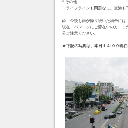
* その他
ライフラインも問題なし。空港も平
尚、今後も雨が降り続いた場合には
現在、バンコクにご滞在中の方、ま
分ご注意ください。
★下記の写真は、本日１４:００現