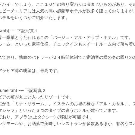
ドバイ」でしょう。ここ１０年の移り変わりは凄まじいものがあり、そ
にビーチエリアには人気の高い超豪華ホテルが数多く建っておりますが
ホテルをいくつかご紹介いたします。
l Arab) --- 下記写真１
界一豪華とうたわれるこの「バージュ・アル・アラブ・ホテル」です。
ルーム」といった豪華仕様。チェックインもスイートルーム内で落ち着
れており、熟練のバトラーが２４時間体制でご宿泊客の様の身の回りの
アラビア湾の眺望は、最高です。
Jumeirah) --- 下記写真２
ビアの町が丸ごと入ったリゾートです。
広がる「ミナ・サラーム」、イスラムのお城の様な「アル・カサル」、
マシャフ」といった３つのタイプの違うホテルが建っています。
おり、アブラ(水上タクシー)で移動が可能です。
ングモールや、お洒落で美味しいレストランが多数あるほか、有名なス