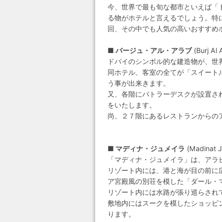
今、世界で最も旬な都市といえば「
る物がホテルと言えるでしょう。特
回、その中でも人気の高いおすすめ
■ バージュ・アル・アラブ
(Burj A
ドバイのシンボル的な建造物が、世
同ホテル、客室の全てが「スイート
う事が出来きます。
又、各階にバトラーデスクが設置さ
をいたします。
尚、２７階にあるレストランからの
■ マディナ・ジュメイラ
(Madinat 
「マディナ・ジュメイラ」は、アラ
リゾート内には、港と海が目の前に
ア宮殿風の別荘を模した「ダール・
リゾート内には水路が張り巡らされて
敷地内にはスークを模したショッピ
ります。