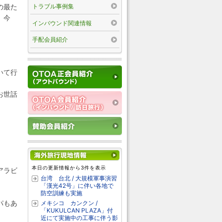
トラブル事例集
の最た
、今
インバウンド関連情報
手配会員紹介
いて行
お世話
本日の更新情報から3件を表示
アラビ
台湾 台北 / 大規模軍事演習
「漢光42号」に伴い各地で
防空訓練も実施
パもあ
メキシコ カンクン /
「KUKULCAN PLAZA」付
近にて実施中の工事に伴う影