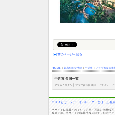
前のページへ戻る
HOME
›
都市別安全情報
›
中近東
›
アラブ首長国連
中近東 各国一覧
アフガニスタン
|
アラブ首長国連邦
|
イエメン
|
イ
OTOAとは
ツアーオペレーターとは
正会
当サイトに掲載されている記事・写真の無断転写
弊会では、当サイトの掲載情報に関するお問合せ