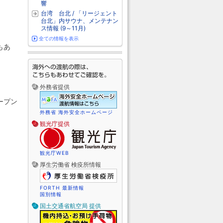
響
台湾 台北 / 「リージェント
台北」内サウナ、メンテナン
ス情報 (9～11月)
全ての情報を表示
もあ
外務省提供
ープン
外務省 海外安全ホームページ
観光庁提供
観光庁WEB
厚生労働省 検疫所情報
FORTH 最新情報
国別情報
国土交通省航空局 提供