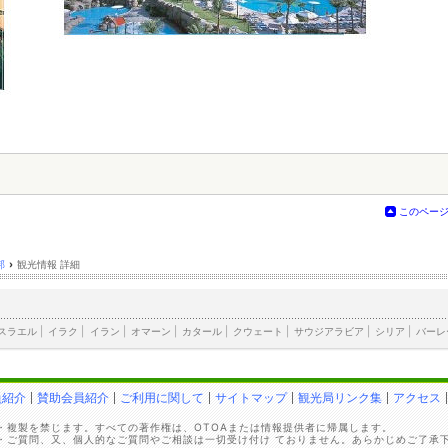
このペー
邦
›
観光情報 詳細
スラエル
|
イラク
|
イラン
|
オマーン
|
カタール
|
クウェート
|
サウジアラビア
|
シリア
|
バーレ
員紹介
賛助会員紹介
ご利用に関して
サイトマップ
観光局リンク集
アクセス
・複製を禁じます。すべての著作権は、OTOAまたは情報提供者に帰属します。
・ご質問、又、個人的なご質問やご相談は一切受け付け ておりません。あらかじめご了承