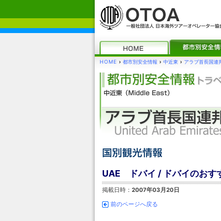
HOME
›
都市別安全情報
›
中近東
›
アラブ首長国連
UAE ドバイ / ドバイのお
掲載日時：
2007年03月20日
前のページへ戻る