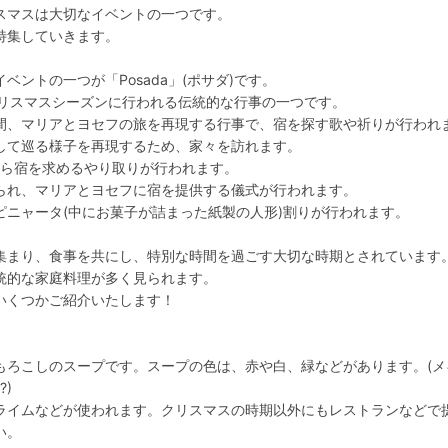
スマスは大切なイベントの一つです。
特集していきます。
ントの一つが「Posada」(ポサダ)です。
のクリスマスシーズンに行われる伝統的な行事の一つです。
間、マリアとヨセフの旅を再現する行事で、宿を探す歌や祈りが行われ
して巡る様子を再現するため、家々を訪れます。
ながら宿を求めるやり取りが行われます。
られ、マリアとヨセフに宿を提供する儀式が行われます。
ピニャータ(中にお菓子が詰まった紙製の人形)割りが行われます。
集まり、食事を共にし、特別な時間を過ごす大切な時期とされています
統的な家庭料理が多く見られます。
いくつかご紹介いたします！
もろこしのスープです。スープの色は、赤や白、緑などがあります。(メ
)
ライムなどが使われます。クリスマスの時期以外にもレストランなどで
い。