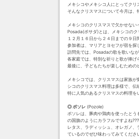
メキシコやメキシコ人にとってクリ
そんなクリスマスについて今月は、
メキシコのクリスマスで欠かせないイベ
Posada(ポサダ)とは、メキシコ
１２月１６日から２４日までの９日
参加者は、マリアとヨセフが宿を探
訪問先では、Posadaの歌を歌い
各家庭では、特別な祈りと歌が捧げ
最後に、子どもたちが楽しむための
メキシコでは、クリスマスは家族が
シコのクリスマス料理は多様で、伝
特に人気のあるクリスマスの料理を
◎ ポソレ
(Pozole)
ポソレは、豚肉や鶏肉を使ったとう
の国旗のようにカラフルですよね????
レタス、ラディッシュ、オレガノ、
ているのでぜひ味わってみてくださ