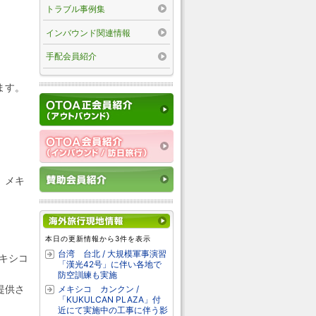
トラブル事例集
インバウンド関連情報
手配会員紹介
ます。
。メキ
本日の更新情報から3件を表示
台湾 台北 / 大規模軍事演習
キシコ
「漢光42号」に伴い各地で
防空訓練も実施
提供さ
メキシコ カンクン /
「KUKULCAN PLAZA」付
近にて実施中の工事に伴う影