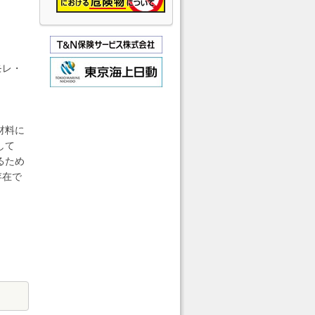
モレ・
材料に
して
るため
存在で