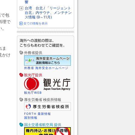
響
台湾 台北 / 「リージェント
台北」内サウナ、メンテナン
葉で包
ス情報 (9～11月)
料理で
全ての情報を表示
い。
れま
外務省提供
見かけ
外務省 海外安全ホームページ
観光庁提供
観光庁WEB
厚生労働省 検疫所情報
FORTH 最新情報
国別情報
国土交通省航空局 提供