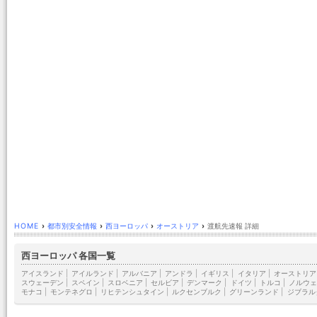
HOME
›
都市別安全情報
›
西ヨーロッパ
›
オーストリア
›
渡航先速報 詳細
西ヨーロッパ 各国一覧
アイスランド
|
アイルランド
|
アルバニア
|
アンドラ
|
イギリス
|
イタリア
|
オーストリア
スウェーデン
|
スペイン
|
スロベニア
|
セルビア
|
デンマーク
|
ドイツ
|
トルコ
|
ノルウェ
モナコ
|
モンテネグロ
|
リヒテンシュタイン
|
ルクセンブルク
|
グリーンランド
|
ジブラル