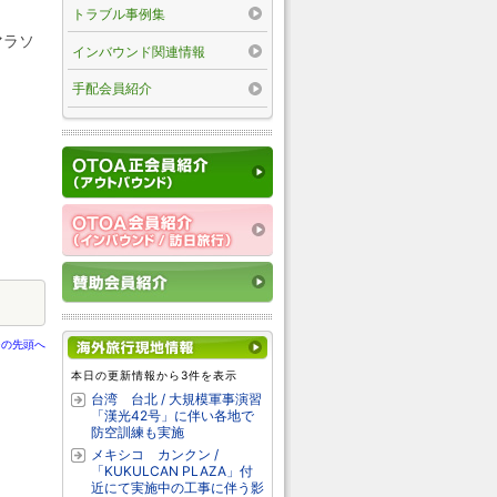
トラブル事例集
マラソ
インバウンド関連情報
手配会員紹介
ジの先頭へ
本日の更新情報から3件を表示
台湾 台北 / 大規模軍事演習
「漢光42号」に伴い各地で
防空訓練も実施
メキシコ カンクン /
「KUKULCAN PLAZA」付
近にて実施中の工事に伴う影