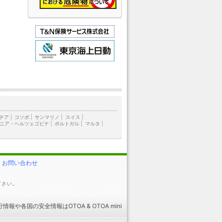
チア
|
コソボ
|
サンマリノ
|
スイス
|
ニア・ヘルツェゴビナ
|
ポルトガル
|
マルタ
|
お問い合わせ
下さい。
行情報
や
各国の安全情報
はOTOA &
OTOA mini