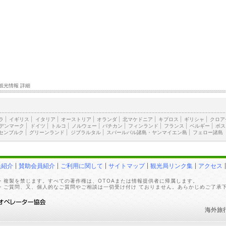
観光情報 詳細
ラ
|
イギリス
|
イタリア
|
オーストリア
|
オランダ
|
北マケドニア
|
キプロス
|
ギリシャ
|
クロア
デンマーク
|
ドイツ
|
トルコ
|
ノルウェー
|
バチカン
|
フィンランド
|
フランス
|
ベルギー
|
ボス
センブルク
|
グリーンランド
|
ジブラルタル
|
スバールバル諸島・ヤンマイエン島
|
フェロー諸島
員紹介
賛助会員紹介
ご利用に関して
サイトマップ
観光局リンク集
アクセス
・複製を禁じます。すべての著作権は、OTOAまたは情報提供者に帰属します。
・ご質問、又、個人的なご質問やご相談は一切受け付け ておりません。あらかじめご了承
海外旅