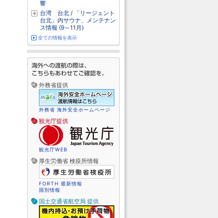
響
台湾 台北 / 「リージェント
台北」内サウナ、メンテナン
ス情報 (9～11月)
全ての情報を表示
外務省提供
外務省 海外安全ホームページ
観光庁提供
観光庁WEB
厚生労働省 検疫所情報
FORTH 最新情報
国別情報
国土交通省航空局 提供