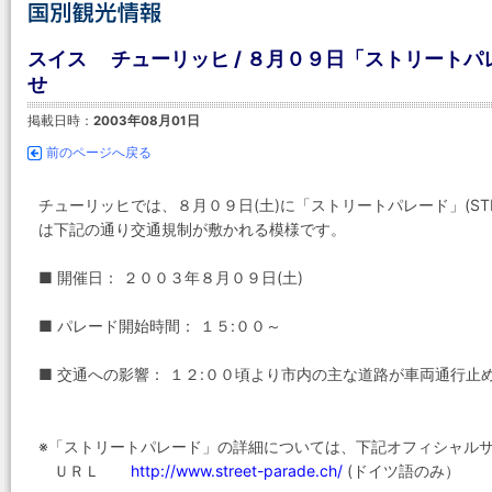
スイス チューリッヒ / ８月０９日「ストリート
せ
掲載日時：
2003年08月01日
前のページへ戻る
チューリッヒでは、８月０９日(土)に「ストリートパレード」(STR
は下記の通り交通規制が敷かれる模様です。
■ 開催日： ２００３年８月０９日(土)
■ パレード開始時間： １５:００～
■ 交通への影響： １２:００頃より市内の主な道路が車両通行止
※「ストリートパレード」の詳細については、下記オフィシャル
ＵＲＬ
http://www.street-parade.ch/
(ドイツ語のみ）