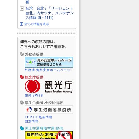
響
台湾 台北 / 「リージェント
台北」内サウナ、メンテナン
ス情報 (9～11月)
全ての情報を表示
外務省提供
外務省 海外安全ホームページ
観光庁提供
観光庁WEB
厚生労働省 検疫所情報
FORTH 最新情報
国別情報
国土交通省航空局 提供