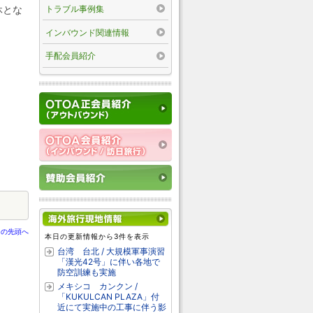
トラブル事例集
休とな
インバウンド関連情報
手配会員紹介
ジの先頭へ
本日の更新情報から3件を表示
台湾 台北 / 大規模軍事演習
「漢光42号」に伴い各地で
防空訓練も実施
メキシコ カンクン /
「KUKULCAN PLAZA」付
近にて実施中の工事に伴う影