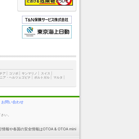
チア
|
コソボ
|
サンマリノ
|
スイス
|
ニア・ヘルツェゴビナ
|
ポルトガル
|
マルタ
|
お問い合わせ
下さい。
行情報
や
各国の安全情報
はOTOA &
OTOA mini