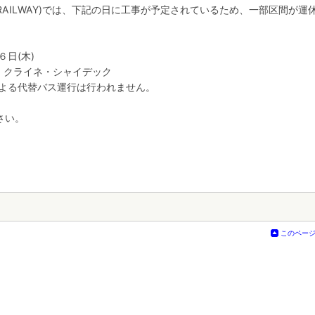
U RAILWAY)では、下記の日に工事が予定されているため、一部区間が運
日(木)
 クライネ・シャイデック
よる代替バス運行は行われません。
さい。
このペー