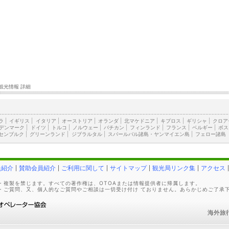
観光情報 詳細
ラ
|
イギリス
|
イタリア
|
オーストリア
|
オランダ
|
北マケドニア
|
キプロス
|
ギリシャ
|
クロア
デンマーク
|
ドイツ
|
トルコ
|
ノルウェー
|
バチカン
|
フィンランド
|
フランス
|
ベルギー
|
ボス
センブルク
|
グリーンランド
|
ジブラルタル
|
スバールバル諸島・ヤンマイエン島
|
フェロー諸島
員紹介
賛助会員紹介
ご利用に関して
サイトマップ
観光局リンク集
アクセス
・複製を禁じます。すべての著作権は、OTOAまたは情報提供者に帰属します。
・ご質問、又、個人的なご質問やご相談は一切受け付け ておりません。あらかじめご了承
海外旅