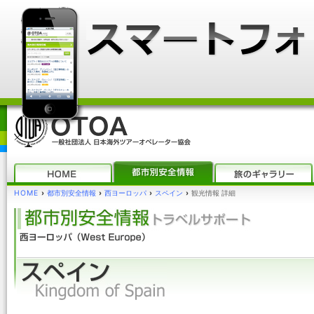
HOME
›
都市別安全情報
›
西ヨーロッパ
›
スペイン
›
観光情報 詳細