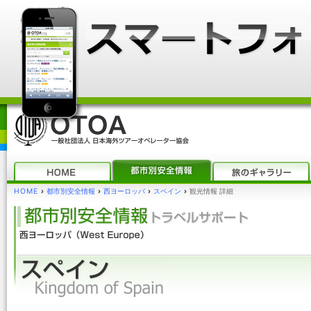
HOME
›
都市別安全情報
›
西ヨーロッパ
›
スペイン
›
観光情報 詳細