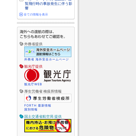
覧飛行時の事故発生に伴う影
響
全ての情報を表示
外務省提供
外務省 海外安全ホームページ
観光庁提供
観光庁WEB
厚生労働省 検疫所情報
FORTH 最新情報
国別情報
国土交通省航空局 提供