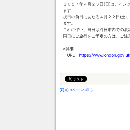
２０１７年４月２３日(日)は、イ
ます。
祝日の前日にあたる４月２２日(土
ます。
これに伴い、当日は終日市内での混
同日にご旅行をご予定の方は、ご注
※詳細
URL
https://www.london.gov.u
前のページへ戻る