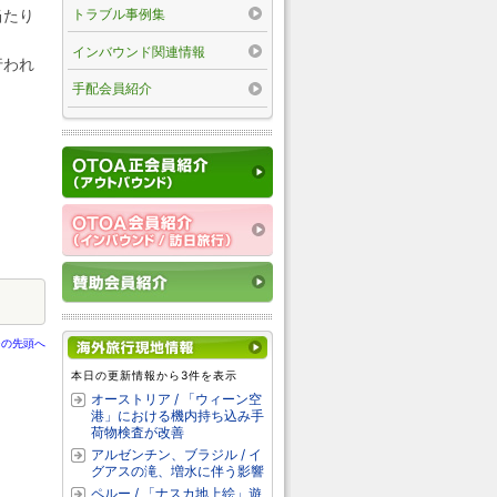
トラブル事例集
当たり
インバウンド関連情報
行われ
手配会員紹介
ジの先頭へ
本日の更新情報から3件を表示
オーストリア / 「ウィーン空
港」における機内持ち込み手
荷物検査が改善
アルゼンチン、ブラジル / イ
グアスの滝、増水に伴う影響
ペルー / 「ナスカ地上絵」遊