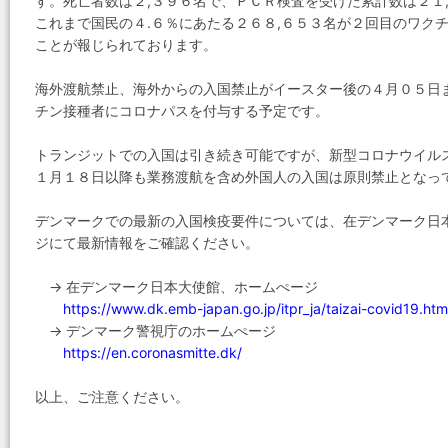
す。死亡者数は２,３９６名で、ＰＣＲ検査を受けた累計数は２１,
これまで国民の４.６％にあたる２６８,６５３名が２回目のワク
ことが報じられております。
海外渡航禁止、海外からの入国禁止がイースター後の４月０５日
チン接種者にコロナパスを付与する予定です。
トランジットでの入国は引き続き可能ですが、新型コロナウイル
１月１８日以降も業務渡航を含め外国人の入国は原則禁止とな
デンマークでの最新の入国検疫要件については、在デンマーク日
ジにて最新情報をご確認ください。
→ 在デンマーク日本大使館、ホームぺージ
https://www.dk.emb-japan.go.jp/itpr_ja/taizai-covid19.h
→ デンマーク警視庁のホームぺージ
https://en.coronasmitte.dk/
以上、ご注意ください。