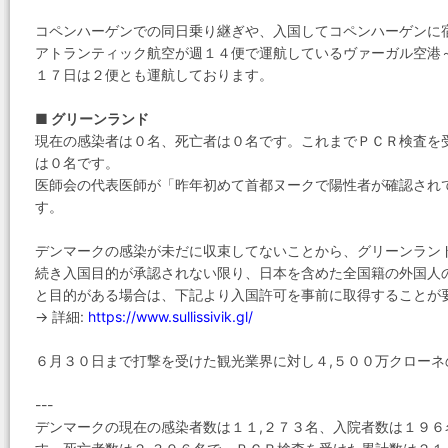
コペンハーゲンでの同日乗り継ぎや、入国してコペンハーゲンに
アトランティック航空が週１４便で運航しているヴァーガル空港
１７日は２便とも運航しております。
■ グリーンランド
現在の感染者は０名、死亡者は０名です。これまでＰＣＲ検査を
は０名です。
医師会の代表医師が「昨年初めて首都ヌークで陽性者が確認され
す。
デンマークの感染が未だに収束してないことから、グリーンラン
続き入国目的が承認されない限り、日本を含めた全国籍の外国人
と目的がある場合は、下記より入国許可を事前に取得することが
→ 詳細:
https://www.sullissivik.gl/
６月３０日まで打撃を受けた観光業界に対し４,５００万クローネ
---
デンマークの現在の感染者数は１１,２７３名、入院者数は１９