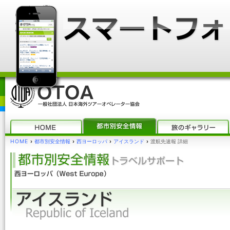
HOME
›
都市別安全情報
›
西ヨーロッパ
›
アイスランド
›
渡航先速報 詳細