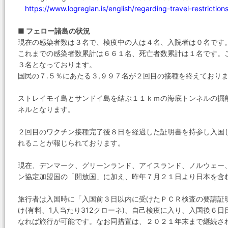
https://www.logreglan.is/english/regarding-travel-restriction
■ フェロー諸島の状況
現在の感染者数は３名で、検疫中の人は４名、入院者は０名です
これまでの感染者数累計は６６１名、死亡者数累計は１名です。
３名となっております。
国民の７.５％にあたる３,９９７名が２回目の接種を終えており
ストレイモイ島とサンドイ島を結ぶ１１ｋｍの海底トンネルの掘
ネルとなります。
２回目のワクチン接種完了後８日を経過した証明書を持参し入国
れることが報じられております。
現在、デンマーク、グリーンランド、アイスランド、ノルウェー
ン協定加盟国の「開放国」に加え、昨年７月２１日より日本を含
旅行者は入国時に「入国前３日以内に受けたＰＣＲ検査の要請証
け(有料、1人当たり312クローネ)、自己検疫に入り、入国後６
なれば旅行が可能です。なお同措置は、２０２１年末まで継続さ