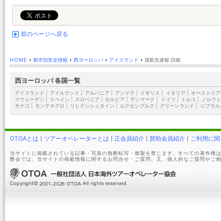
前のページへ戻る
HOME
›
都市別安全情報
›
西ヨーロッパ
›
アイスランド
›
渡航先速報 詳細
西ヨーロッパ 各国一覧
アイスランド
|
アイルランド
|
アルバニア
|
アンドラ
|
イギリス
|
イタリア
|
オーストリア
スウェーデン
|
スペイン
|
スロベニア
|
セルビア
|
デンマーク
|
ドイツ
|
トルコ
|
ノルウェ
モナコ
|
モンテネグロ
|
リヒテンシュタイン
|
ルクセンブルク
|
グリーンランド
|
ジブラル
OTOAとは
ツアーオペレーターとは
正会員紹介
賛助会員紹介
ご利用に関
当サイトに掲載されている記事・写真の無断転写・複製を禁じます。すべての著作権は
弊会では、当サイトの掲載情報に関するお問合せ・ご質問、又、個人的なご質問やご相