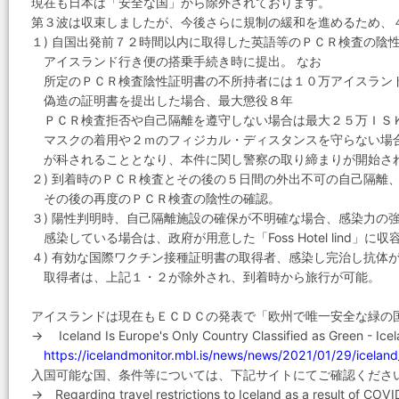
現在も日本は「安全な国」から除外されております。
第３波は収束しましたが、今後さらに規制の緩和を進めるため、
１) 自国出発前７２時間以内に取得した英語等のＰＣＲ検査の陰
アイスランド行き便の搭乗手続き時に提出。 なお
所定のＰＣＲ検査陰性証明書の不所持者には１０万アイスランドク
偽造の証明書を提出した場合、最大懲役８年
ＰＣＲ検査拒否や自己隔離を遵守しない場合は最大２５万ＩＳ
マスクの着用や２ｍのフィジカル・ディスタンスを守らない場
が科されることとなり、本件に関し警察の取り締まりが開始さ
２) 到着時のＰＣＲ検査とその後の５日間の外出不可の自己隔離
その後の再度のＰＣＲ検査の陰性の確認。
３) 陽性判明時、自己隔離施設の確保が不明確な場合、感染力の
感染している場合は、政府が用意した「Foss Hotel lind」に
４) 有効な国際ワクチン接種証明書の取得者、感染し完治し抗体
取得者は、上記１・２が除外され、到着時から旅行が可能。
アイスランドは現在もＥＣＤＣの発表で「欧州で唯一安全な緑の
→ Iceland Is Europe's Only Country Classified as Green - Ice
https://icelandmonitor.mbl.is/news/news/2021/01/29/iceland_
入国可能な国、条件等については、下記サイトにてご確認くださ
→ Regarding travel restrictions to Iceland as a result of COVI