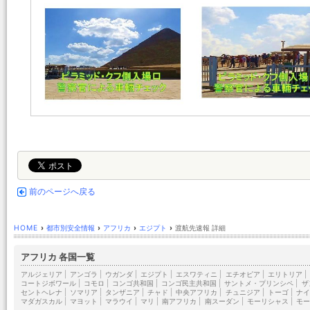
前のページへ戻る
HOME
›
都市別安全情報
›
アフリカ
›
エジプト
›
渡航先速報 詳細
アフリカ 各国一覧
アルジェリア
|
アンゴラ
|
ウガンダ
|
エジプト
|
エスワティニ
|
エチオピア
|
エリトリア
|
コートジボワール
|
コモロ
|
コンゴ共和国
|
コンゴ民主共和国
|
サントメ・プリンシペ
|
ザ
セントヘレナ
|
ソマリア
|
タンザニア
|
チャド
|
中央アフリカ
|
チュニジア
|
トーゴ
|
ナイ
マダガスカル
|
マヨット
|
マラウイ
|
マリ
|
南アフリカ
|
南スーダン
|
モーリシャス
|
モー