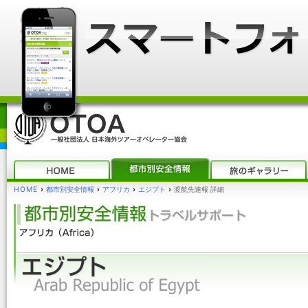
HOME
›
都市別安全情報
›
アフリカ
›
エジプト
›
渡航先速報 詳細