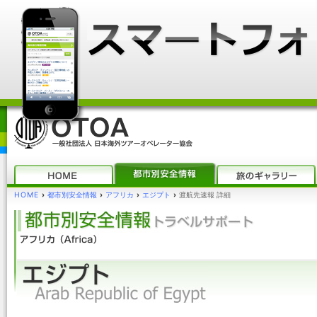
HOME
›
都市別安全情報
›
アフリカ
›
エジプト
›
渡航先速報 詳細