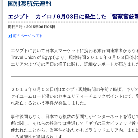
エジプト カイロ / 6月03日に発生した「警察官
掲載日時：
2015年06月05日
前のページへ戻る
エジプトにおいて日本人マーケットに携わる旅行関連業者からなる「エジ
Travel Union of Egypt)より、現地時間２０１５年６月
エリアおよびその周辺の様子に関し、詳細なレポートが届きまし
２０１５年６月０３日(水)エジプト現地時間の午前７時頃、ギザ
ァイユームロード沿いのセキュリティーチェックポイントにて、
れ死亡するという事件が発生しました。
事件後間もなく、日本でも複数の新聞社がインターネットを通じ
所に関し、それらの報道では共通して「ギザの三大ピラミッド近
使われたことから、当事件があたかもピラミッドエリア内、また
まる可能性が危惧されます。