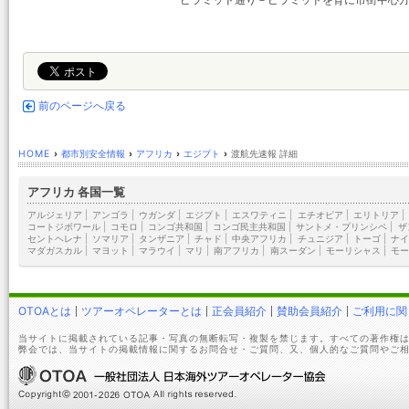
前のページへ戻る
HOME
›
都市別安全情報
›
アフリカ
›
エジプト
›
渡航先速報 詳細
アフリカ 各国一覧
アルジェリア
|
アンゴラ
|
ウガンダ
|
エジプト
|
エスワティニ
|
エチオピア
|
エリトリア
|
コートジボワール
|
コモロ
|
コンゴ共和国
|
コンゴ民主共和国
|
サントメ・プリンシペ
|
ザ
セントヘレナ
|
ソマリア
|
タンザニア
|
チャド
|
中央アフリカ
|
チュニジア
|
トーゴ
|
ナイ
マダガスカル
|
マヨット
|
マラウイ
|
マリ
|
南アフリカ
|
南スーダン
|
モーリシャス
|
モー
OTOAとは
ツアーオペレーターとは
正会員紹介
賛助会員紹介
ご利用に関
当サイトに掲載されている記事・写真の無断転写・複製を禁じます。すべての著作権は
弊会では、当サイトの掲載情報に関するお問合せ・ご質問、又、個人的なご質問やご相