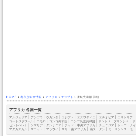
HOME
›
都市別安全情報
›
アフリカ
›
エジプト
›
渡航先速報 詳細
アフリカ 各国一覧
アルジェリア
|
アンゴラ
|
ウガンダ
|
エジプト
|
エスワティニ
|
エチオピア
|
エリトリア
|
コートジボワール
|
コモロ
|
コンゴ共和国
|
コンゴ民主共和国
|
サントメ・プリンシペ
|
ザ
セントヘレナ
|
ソマリア
|
タンザニア
|
チャド
|
中央アフリカ
|
チュニジア
|
トーゴ
|
ナイ
マダガスカル
|
マヨット
|
マラウイ
|
マリ
|
南アフリカ
|
南スーダン
|
モーリシャス
|
モー