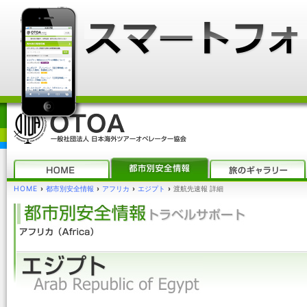
HOME
›
都市別安全情報
›
アフリカ
›
エジプト
›
渡航先速報 詳細