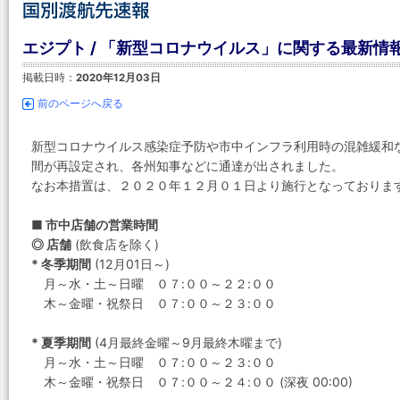
エジプト / 「新型コロナウイルス」に関する最新情
掲載日時：
2020年12月03日
前のページへ戻る
新型コロナウイルス感染症予防や市中インフラ利用時の混雑緩和
間が再設定され、各州知事などに通達が出されました。
なお本措置は、２０２０年１２月０１日より施行となっておりま
■ 市中店舗の営業時間
◎ 店舗
(飲食店を除く)
* 冬季期間
(12月01日～)
月～水・土～日曜 ０７:００～２２:００
木～金曜・祝祭日 ０７:００～２３:００
* 夏季期間
(4月最終金曜～9月最終木曜まで)
月～水・土～日曜 ０７:００～２３:００
木～金曜・祝祭日 ０７:００～２４:００ (深夜 00:00)