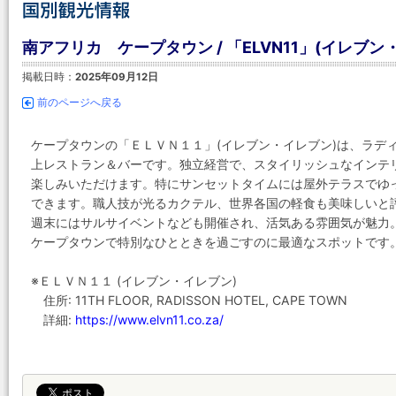
南アフリカ ケープタウン / 「ELVN11」(イレブ
掲載日時：
2025年09月12日
前のページへ戻る
ケープタウンの「ＥＬＶＮ１１」(イレブン・イレブン)は、ラデ
上レストラン＆バーです。独立経営で、スタイリッシュなインテ
楽しみいただけます。特にサンセットタイムには屋外テラスでゆ
できます。職人技が光るカクテル、世界各国の軽食も美味しいと
週末にはサルサイベントなども開催され、活気ある雰囲気が魅力
ケープタウンで特別なひとときを過ごすのに最適なスポットです
※ＥＬＶＮ１１ (イレブン・イレブン)
住所: 11TH FLOOR, RADISSON HOTEL, CAPE TOWN
詳細:
https://www.elvn11.co.za/