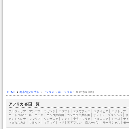
HOME
›
都市別安全情報
›
アフリカ
›
南アフリカ
›
観光情報 詳細
アフリカ 各国一覧
アルジェリア
|
アンゴラ
|
ウガンダ
|
エジプト
|
エスワティニ
|
エチオピア
|
エリトリア
|
コートジボワール
|
コモロ
|
コンゴ共和国
|
コンゴ民主共和国
|
サントメ・プリンシペ
|
ザ
セントヘレナ
|
ソマリア
|
タンザニア
|
チャド
|
中央アフリカ
|
チュニジア
|
トーゴ
|
ナイ
マダガスカル
|
マヨット
|
マラウイ
|
マリ
|
南アフリカ
|
南スーダン
|
モーリシャス
|
モー