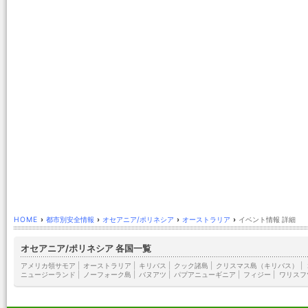
HOME
›
都市別安全情報
›
オセアニア/ポリネシア
›
オーストラリア
›
イベント情報 詳細
オセアニア/ポリネシア 各国一覧
アメリカ領サモア
|
オーストラリア
|
キリバス
|
クック諸島
|
クリスマス島（キリバス）
|
ニュージーランド
|
ノーフォーク島
|
バヌアツ
|
パプアニューギニア
|
フィジー
|
ワリスフ