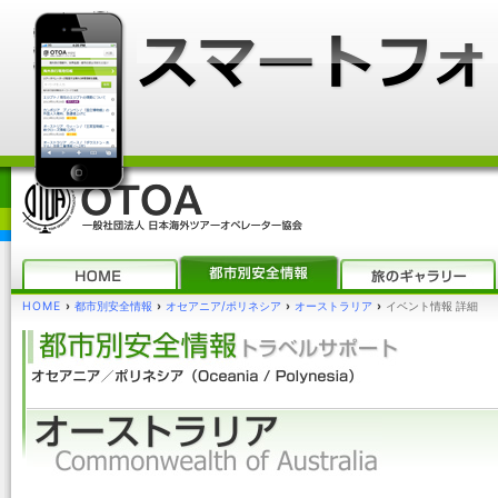
HOME
›
都市別安全情報
›
オセアニア/ポリネシア
›
オーストラリア
›
イベント情報 詳細