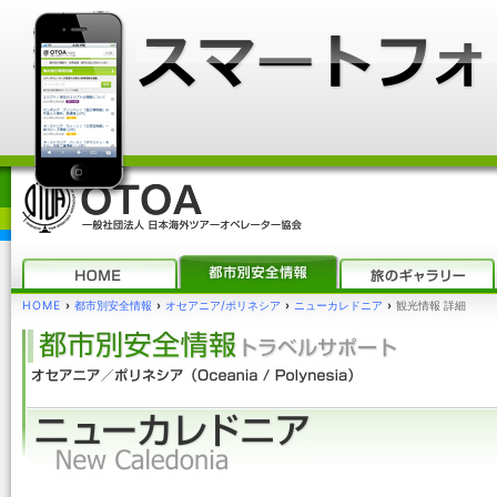
HOME
›
都市別安全情報
›
オセアニア/ポリネシア
›
ニューカレドニア
›
観光情報 詳細