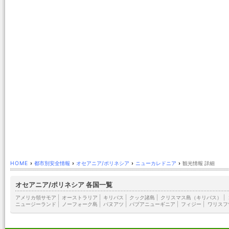
HOME
›
都市別安全情報
›
オセアニア/ポリネシア
›
ニューカレドニア
›
観光情報 詳細
オセアニア/ポリネシア 各国一覧
アメリカ領サモア
|
オーストラリア
|
キリバス
|
クック諸島
|
クリスマス島（キリバス）
|
ニュージーランド
|
ノーフォーク島
|
バヌアツ
|
パプアニューギニア
|
フィジー
|
ワリスフ