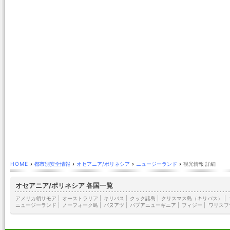
HOME
›
都市別安全情報
›
オセアニア/ポリネシア
›
ニュージーランド
›
観光情報 詳細
オセアニア/ポリネシア 各国一覧
アメリカ領サモア
|
オーストラリア
|
キリバス
|
クック諸島
|
クリスマス島（キリバス）
|
ニュージーランド
|
ノーフォーク島
|
バヌアツ
|
パプアニューギニア
|
フィジー
|
ワリスフ