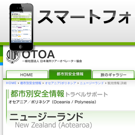
HOME
›
都市別安全情報
›
オセアニア/ポリネシア
›
ニュージーランド
›
観光情報 詳細