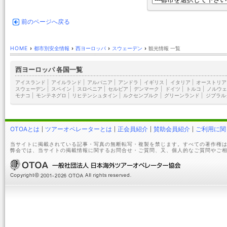
前のページへ戻る
HOME
›
都市別安全情報
›
西ヨーロッパ
›
スウェーデン
›
観光情報 一覧
西ヨーロッパ 各国一覧
アイスランド
|
アイルランド
|
アルバニア
|
アンドラ
|
イギリス
|
イタリア
|
オーストリア
スウェーデン
|
スペイン
|
スロベニア
|
セルビア
|
デンマーク
|
ドイツ
|
トルコ
|
ノルウェ
モナコ
|
モンテネグロ
|
リヒテンシュタイン
|
ルクセンブルク
|
グリーンランド
|
ジブラル
OTOAとは
ツアーオペレーターとは
正会員紹介
賛助会員紹介
ご利用に関
当サイトに掲載されている記事・写真の無断転写・複製を禁じます。すべての著作権は
弊会では、当サイトの掲載情報に関するお問合せ・ご質問、又、個人的なご質問やご相