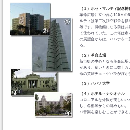
（１）ホセ・マルティ記念博
革命広場に立つ高さ145Ｍの
ルティは第二次独立戦争を指
雄です。博物館になる前は共
て使われていた。この塔は市
の展望台からは、ハバナを一
る。
（２）革命広場
新市街の中心となる革命広場
があり、多いときには数十万
命の英雄チェ・ゲバラが浮か
（３）ハバナ大学
（４）ホテル・ナシオナル
コロニアルな外観が美しいハ
し、各部屋からの眺めもい。
バ音楽を楽しむことができる