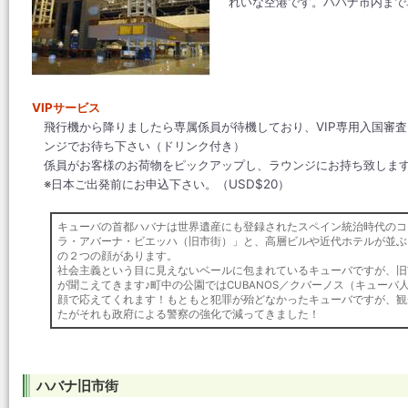
れいな空港です。ハバナ市内まで
VIPサービス
飛行機から降りましたら専属係員が待機しており、VIP専用入国審
ンジでお待ち下さい（ドリンク付き）
係員がお客様のお荷物をピックアップし、ラウンジにお持ち致しま
※日本ご出発前にお申込下さい。（USD$20）
キューバの首都ハバナは世界遺産にも登録されたスペイン統治時代のコロニア
ラ・アバーナ・ビエッハ（旧市街）」と、高層ビルや近代ホテルが並ぶ「LA
の２つの顔があります。
社会主義という目に見えないベールに包まれているキューバですが、旧
が聞こえてきます♪町中の公園ではCUBANOS／クバーノス（キュー
顔で応えてくれます！もともと犯罪が殆どなかったキューバですが、観
たがそれも政府による警察の強化で減ってきました！
ハバナ旧市街