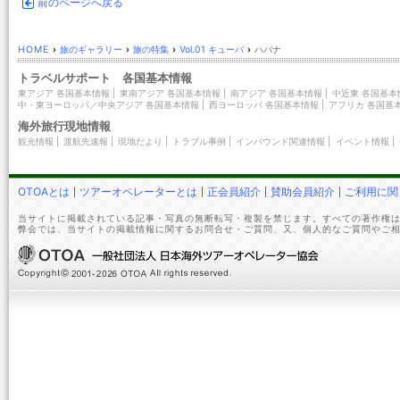
前のページへ戻る
HOME
›
旅のギャラリー
›
旅の特集
›
Vol.01 キューバ
›
ハバナ
トラベルサポート 各国基本情報
東アジア 各国基本情報
|
東南アジア 各国基本情報
|
南アジア 各国基本情報
|
中近東 各国基本
中・東ヨーロッパ／中央アジア 各国基本情報
|
西ヨーロッパ 各国基本情報
|
アフリカ 各国基
海外旅行現地情報
観光情報
|
渡航先速報
|
現地だより
|
トラブル事例
|
インバウンド関連情報
|
イベント情報
|
OTOAとは
ツアーオペレーターとは
正会員紹介
賛助会員紹介
ご利用に関
当サイトに掲載されている記事・写真の無断転写・複製を禁じます。すべての著作権は
弊会では、当サイトの掲載情報に関するお問合せ・ご質問、又、個人的なご質問やご相