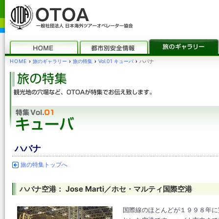
HOME
›
旅のギャラリー
›
旅の特集
›
Vol.01 キューバ
›
ハバナ
ハバナ
旅の特集トップへ
ハバナ空港： Jose Marti／ホセ・マルティ国際空港
国際線のほとんどが１９９８年に