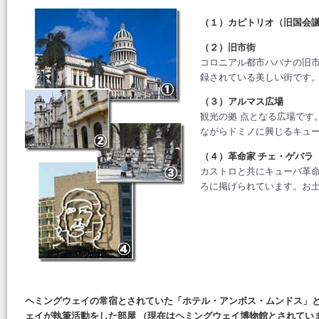
（１）カピトリオ（旧国会
（２）旧市街
コロニアル都市ハバナの旧
録されている美しい街です
（３）アルマス広場
観光の拠 点となる広場です
ながらドミノに興じるキュ
（４）革命家 チェ・ゲバラ
カストロと共にキューバ革
ろに掲げられています。お
ヘミングウェイの常宿とされていた「ホテル・アンボス・ムンドス」
ェイが執筆活動をした部屋 （現在はヘミングウェイ博物館とされてい