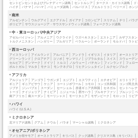
セントビンセントおよびグレナディーン諸島
|
セントルシア
|
タークス・カイコス諸島
|
ド
ハイチ
|
パナマ
|
バハマ
|
バミューダ諸島
|
バルバドス
|
プエルトリコ
|
ベリーズ
|
ホン
南米
アルゼンチン
|
ウルグアイ
|
エクアドル
|
ガイアナ
|
コロンビア
|
スリナム
|
チリ
|
パラ
ボリビア
|
サウスジョージア・サウスサンドウィッチ諸島
|
フォークランド諸島
中・東ヨーロッパ/中央アジア
アゼルバイジャン
|
アルメニア
|
ウクライナ
|
ウズベキスタン
|
エストニア
|
カザフスタン
トルクメニスタン
|
ハンガリー
|
ブルガリア
|
ベラルーシ
|
ポーランド
|
モルドバ
|
ラトビ
西ヨーロッパ
アイスランド
|
アイルランド
|
アルバニア
|
アンドラ
|
イギリス
|
イタリア
|
オーストリア
グリーンランド
|
クロアチア
|
コソボ
|
サンマリノ
|
ジブラルタル
|
スイス
|
スウェーデン
セルビア
|
デンマーク
|
ドイツ
|
トルコ
|
ノルウェー
|
バチカン
|
フィンランド
|
フェロ
ポルトガル
|
マルタ
|
モナコ
|
モンテネグロ
|
リヒテンシュタイン
|
ルクセンブルク
アフリカ
アルジェリア
|
アンゴラ
|
ウガンダ
|
エジプト
|
エスワティニ
|
エチオピア
|
エリトリア
|
ギニア
|
ギニアビサウ
|
ケニア
|
コートジボワール
|
コモロ
|
コンゴ共和国
|
コンゴ民主共
ジブチ
|
ジンバブエ
|
スーダン
|
セーシェル
|
赤道ギニア共和国
|
セネガル
|
セントヘレナ
トーゴ
|
ナイジェリア
|
ナミビア
|
ニジェール
|
西サハラ
|
ブルキナファソ
|
ブルンジ
|
南アフリカ
|
南スーダン
|
モーリシャス
|
モーリタニア
|
モザンビーク
|
モロッコ
|
リビア
ハワイ
ハワイ (U.S.A.)
ミクロネシア
北マリアナ諸島
|
グアム
|
ナウル
|
パラオ
|
マーシャル諸島
|
ミクロネシア
オセアニア/ポリネシア
アメリカ領サモア
|
オーストラリア
|
キリバス
|
クック諸島
|
クリスマス島（キリバス）
|