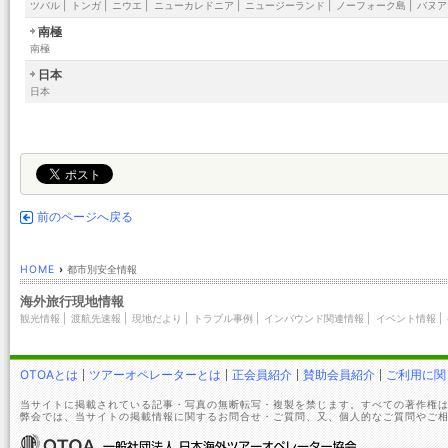
ツバル
|
トンガ
|
ニウエ
|
ニューカレドニア
|
ニュージーランド
|
ノーフォーク島
|
バヌア
南極
南極
日本
日本
前のページへ戻る
HOME
›
都市別安全情報
海外旅行現地情報
観光情報
|
渡航先速報
|
現地だより
|
トラブル事例
|
インバウンド関連情報
|
イベント情報
|
OTOAとは
ツアーオペレーターとは
正会員紹介
賛助会員紹介
ご利用に関
当サイトに掲載されている記事・写真の無断転写・複製を禁じます。すべての著作権は
弊会では、当サイトの掲載情報に関するお問合せ・ご質問、又、個人的なご質問やご相