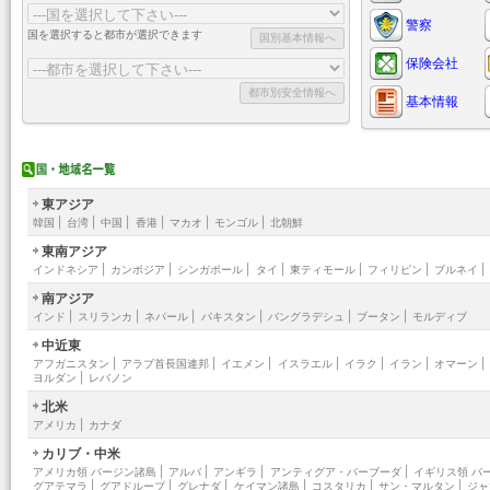
警察
国を選択すると都市が選択できます
保険会社
基本情報
東アジア
韓国
|
台湾
|
中国
|
香港
|
マカオ
|
モンゴル
|
北朝鮮
東南アジア
インドネシア
|
カンボジア
|
シンガポール
|
タイ
|
東ティモール
|
フィリピン
|
ブルネイ
|
南アジア
インド
|
スリランカ
|
ネパール
|
パキスタン
|
バングラデシュ
|
ブータン
|
モルディブ
中近東
アフガニスタン
|
アラブ首長国連邦
|
イエメン
|
イスラエル
|
イラク
|
イラン
|
オマーン
|
ヨルダン
|
レバノン
北米
アメリカ
|
カナダ
カリブ・中米
アメリカ領 バージン諸島
|
アルバ
|
アンギラ
|
アンティグア・バーブーダ
|
イギリス領 バ
グアテマラ
|
グアドループ
|
グレナダ
|
ケイマン諸島
|
コスタリカ
|
サン・マルタン
|
ジャ