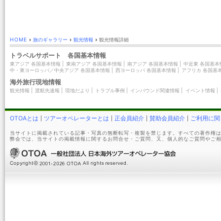
HOME
›
旅のギャラリー
›
観光情報
›
観光情報詳細
トラベルサポート 各国基本情報
東アジア 各国基本情報
|
東南アジア 各国基本情報
|
南アジア 各国基本情報
|
中近東 各国基本
中・東ヨーロッパ／中央アジア 各国基本情報
|
西ヨーロッパ 各国基本情報
|
アフリカ 各国基
海外旅行現地情報
観光情報
|
渡航先速報
|
現地だより
|
トラブル事例
|
インバウンド関連情報
|
イベント情報
|
OTOAとは
ツアーオペレーターとは
正会員紹介
賛助会員紹介
ご利用に関
当サイトに掲載されている記事・写真の無断転写・複製を禁じます。すべての著作権は
弊会では、当サイトの掲載情報に関するお問合せ・ご質問、又、個人的なご質問やご相